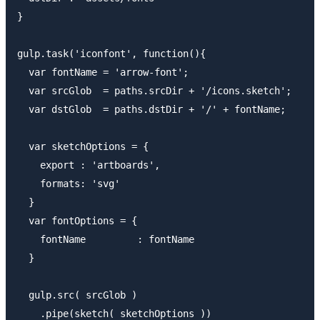
}

gulp.task('iconfont', function(){

  var fontName = 'arrow-font';

  var srcGlob  = paths.srcDir + '/icons.sketch';

  var dstGlob  = paths.dstDir + '/' + fontName;

  var sketchOptions = {

    export : 'artboards',

    formats: 'svg'

  }

  var fontOptions = {

    fontName         : fontName

  }

  gulp.src( srcGlob )

    .pipe(sketch( sketchOptions ))
