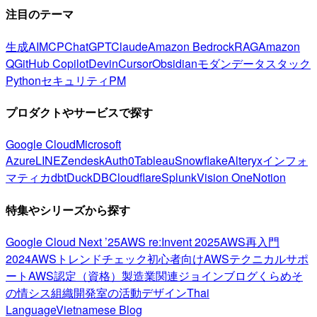
注目のテーマ
生成AI
MCP
ChatGPT
Claude
Amazon Bedrock
RAG
Amazon
Q
GitHub Copilot
Devin
Cursor
Obsidian
モダンデータスタック
Python
セキュリティ
PM
プロダクトやサービスで探す
Google Cloud
Microsoft
Azure
LINE
Zendesk
Auth0
Tableau
Snowflake
Alteryx
インフォ
マティカ
dbt
DuckDB
Cloudflare
Splunk
Vision One
Notion
特集やシリーズから探す
Google Cloud Next ’25
AWS re:Invent 2025
AWS再入門
2024
AWSトレンドチェック
初心者向け
AWSテクニカルサポ
ート
AWS認定（資格）
製造業関連
ジョインブログ
くらめそ
の情シス
組織開発室の活動
デザイン
Thai
Language
Vietnamese Blog