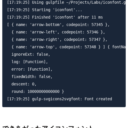
[17:19:25] Using gulpfile ~/Projects/Labs/iconfont.gu
[17:19:25] Starting 'iconfont'...

[17:19:25] Finished 'iconfont' after 11 ms

[ { name: 'arrow-bottom', codepoint: 57345 },

  { name: 'arrow-left', codepoint: 57346 },

  { name: 'arrow-right', codepoint: 57347 },

  { name: 'arrow-top', codepoint: 57348 } ] { fontNam
  ignoreExt: false,

  log: [Function],

  error: [Function],

  fixedWidth: false,

  descent: 0,

  round: 10000000000000 }

できあがったアイコンフォント