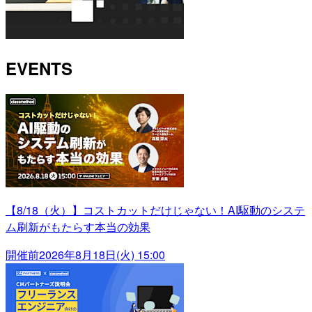
EVENTS
【8/18（火）】コストカットだけじゃない！AI駆動のシステ
ム刷新がもたらす本当の効果
開催前
2026年8月18日(火) 15:00