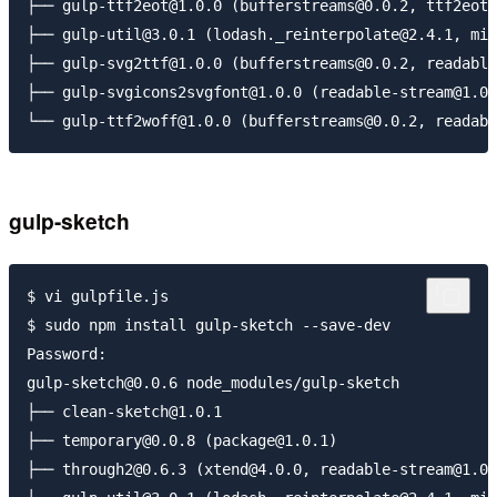
├── gulp-ttf2eot@1.0.0 (bufferstreams@0.0.2, ttf2eot@
├── gulp-util@3.0.1 (lodash._reinterpolate@2.4.1, min
├── gulp-svg2ttf@1.0.0 (bufferstreams@0.0.2, readable
├── gulp-svgicons2svgfont@1.0.0 (readable-stream@1.0.
gulp-sketch
$ vi gulpfile.js

$ sudo npm install gulp-sketch --save-dev

Password:

gulp-sketch@0.0.6 node_modules/gulp-sketch

├── clean-sketch@1.0.1

├── temporary@0.0.8 (package@1.0.1)

├── through2@0.6.3 (xtend@4.0.0, readable-stream@1.0.