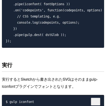
    .pipe(iconfont( fontOptions ))

    .on('codepoints', function(codepoints, options) {

      // CSS templating, e.g.

      console.log(codepoints, options);

    })

    .pipe(gulp.dest( dstGlob ));

実行
実行するとSketchから書き出されたSVGはそのままgulp-
iconfontプラグインでフォントとなります。
$ gulp iconfont
