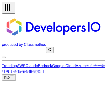
produced by Classmethod
Trending
AWS
Claude
Bedrock
Google Cloud
Azure
セミナー
会
社説明会
勉強会
事例
採用
目次