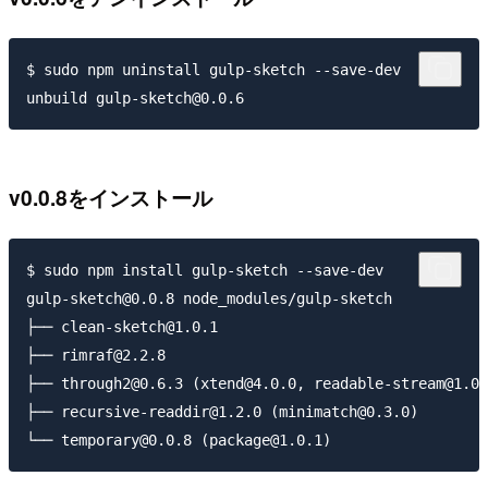
$ sudo npm uninstall gulp-sketch --save-dev

v0.0.8をインストール
$ sudo npm install gulp-sketch --save-dev

gulp-sketch@0.0.8 node_modules/gulp-sketch

├── clean-sketch@1.0.1

├── rimraf@2.2.8

├── through2@0.6.3 (xtend@4.0.0, readable-stream@1.0.
├── recursive-readdir@1.2.0 (minimatch@0.3.0)
