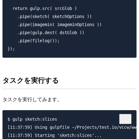
  return gulp.src( srcGlob )

    .pipe(sketch( sketchOptions ))

    .pipe(imagemin( imageminOptions ))

    .pipe(gulp.dest( dstGlob ))

    .pipe(filelog());

タスクを実行する
タスクを実行してみます。
$ gulp sketch:slices

[11:37:59] Using gulpfile ~/Projects/test.io/vccw/www
[11:37:59] Starting 'sketch:slices'...
