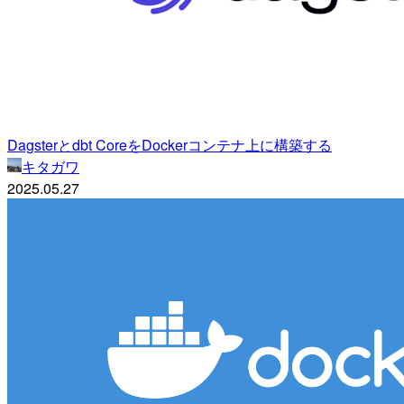
Dagsterとdbt CoreをDockerコンテナ上に構築する
キタガワ
2025.05.27