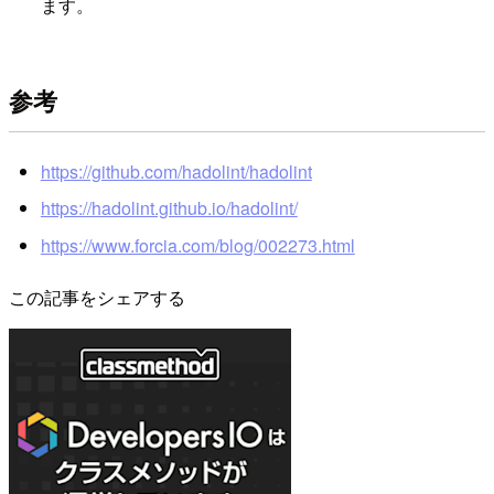
ます。
参考
https://github.com/hadolint/hadolint
https://hadolint.github.io/hadolint/
https://www.forcia.com/blog/002273.html
この記事をシェアする