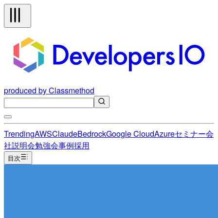
produced by Classmethod
Trending
AWS
Claude
Bedrock
Google Cloud
Azure
セミナー
会
社説明会
勉強会
事例
採用
目次