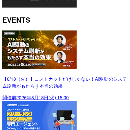
EVENTS
【8/18（火）】コストカットだけじゃない！AI駆動のシステ
ム刷新がもたらす本当の効果
開催前
2026年8月18日(火) 15:00