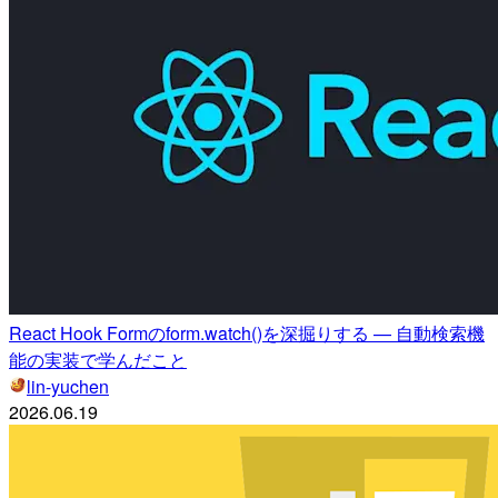
React Hook Formのform.watch()を深掘りする — 自動検索機
能の実装で学んだこと
lin-yuchen
2026.06.19