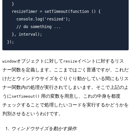
  }

  resizeTimer = setTimeout(function () {

    console.log('resized');

    // do something ...

  }, interval);

オブジェクトに対して
イベントに対するリス
window
resize
ナー関数を定義します。ここまではごく普通ですが、これだ
けだとウィンドウサイズをぐりぐり動かしている間にもリス
ナー関数内の処理が実行されてしまいます。そこで上記のよ
うに
用の変数を用意し、これの中身を都度
setTimeout()
チェックすることで処理したいコードを実行するかどうかを
判別させるというわけです。
ウィンドウサイズを動かす操作