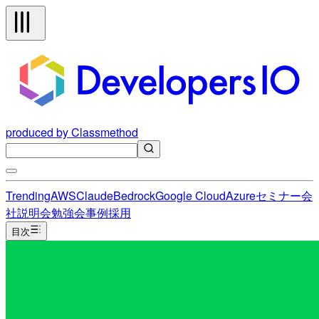
produced by Classmethod
Trending
AWS
Claude
Bedrock
Google Cloud
Azure
セミナー
会
社説明会
勉強会
事例
採用
目次