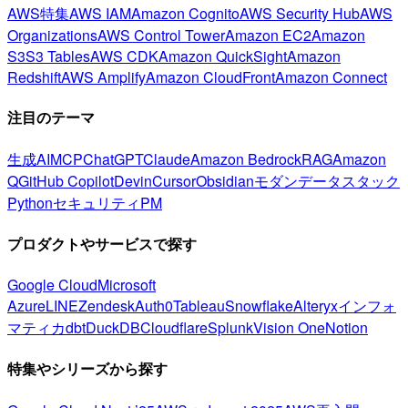
AWS特集
AWS IAM
Amazon Cognito
AWS Security Hub
AWS
Organizations
AWS Control Tower
Amazon EC2
Amazon
S3
S3 Tables
AWS CDK
Amazon QuickSight
Amazon
Redshift
AWS Amplify
Amazon CloudFront
Amazon Connect
注目のテーマ
生成AI
MCP
ChatGPT
Claude
Amazon Bedrock
RAG
Amazon
Q
GitHub Copilot
Devin
Cursor
Obsidian
モダンデータスタック
Python
セキュリティ
PM
プロダクトやサービスで探す
Google Cloud
Microsoft
Azure
LINE
Zendesk
Auth0
Tableau
Snowflake
Alteryx
インフォ
マティカ
dbt
DuckDB
Cloudflare
Splunk
Vision One
Notion
特集やシリーズから探す