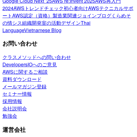
Google Cloud Next ’25
AWS re:Invent 2025
AWS再入門
2024
AWSトレンドチェック
初心者向け
AWSテクニカルサポ
ート
AWS認定（資格）
製造業関連
ジョインブログ
くらめそ
の情シス
組織開発室の活動
デザイン
Thai
Language
Vietnamese Blog
お問い合わせ
クラスメソッドへの問い合わせ
DevelopersIOへのご意見
AWSに関するご相談
資料ダウンロード
メールマガジン登録
セミナー情報
採用情報
会社説明会
勉強会
運営会社