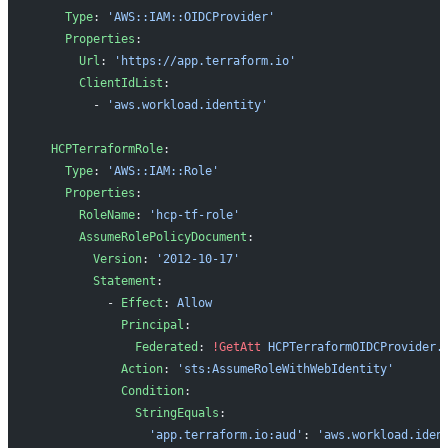
    Type
: 
'AWS::IAM::OIDCProvider'
    Properties
:
      Url
: 
'https://app.terraform.io'
      ClientIdList
:
        - 
'aws.workload.identity'
  HCPTerraformRole
:
    Type
: 
'AWS::IAM::Role'
    Properties
:
      RoleName
: 
'hcp-tf-role'
      AssumeRolePolicyDocument
:
        Version
: 
'2012-10-17'
        Statement
:
          - 
Effect
: 
Allow
            Principal
:
              Federated
: 
!GetAtt
 HCPTerraformOIDCProvider.
            Action
: 
'sts:AssumeRoleWithWebIdentity'
            Condition
:
              StringEquals
:
                'app.terraform.io:aud'
: 
'aws.workload.iden