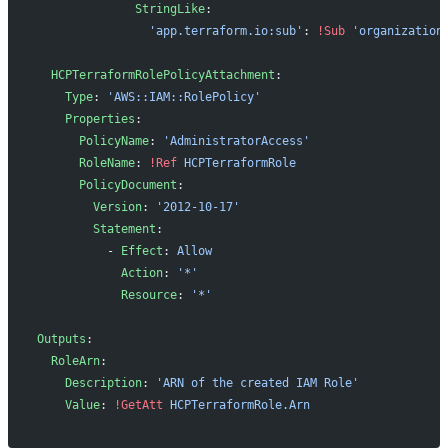
              StringLike
:
                'app.terraform.io:sub'
: 
!Sub
 'organization
  HCPTerraformRolePolicyAttachment
:
    Type
: 
'AWS::IAM::RolePolicy'
    Properties
:
      PolicyName
: 
'AdministratorAccess'
      RoleName
: 
!Ref
 HCPTerraformRole
      PolicyDocument
:
        Version
: 
'2012-10-17'
        Statement
:
          - 
Effect
: 
Allow
            Action
: 
'*'
            Resource
: 
'*'
Outputs
:
  RoleArn
:
    Description
: 
'ARN of the created IAM Role'
    Value
: 
!GetAtt
 HCPTerraformRole.Arn