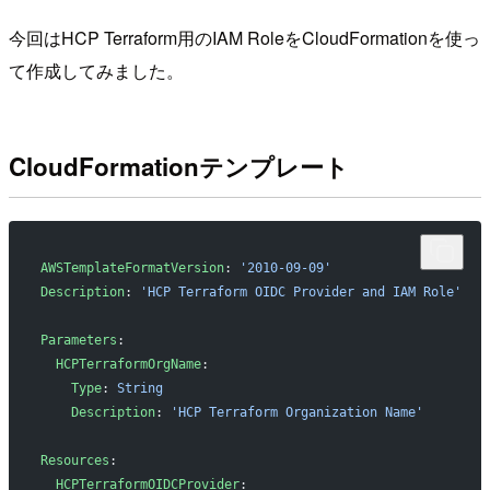
今回はHCP Terraform用のIAM RoleをCloudFormationを使っ
て作成してみました。
CloudFormationテンプレート
AWSTemplateFormatVersion
: 
'2010-09-09'
Description
: 
'HCP Terraform OIDC Provider and IAM Role'
Parameters
:
  HCPTerraformOrgName
:
    Type
: 
String
    Description
: 
'HCP Terraform Organization Name'
Resources
:
  HCPTerraformOIDCProvider
: