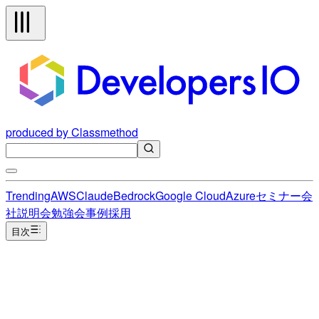
produced by Classmethod
Trending
AWS
Claude
Bedrock
Google Cloud
Azure
セミナー
会
社説明会
勉強会
事例
採用
目次