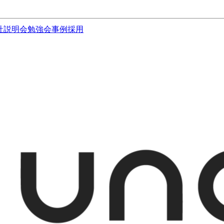
社説明会
勉強会
事例
採用