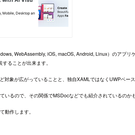
s, WebAssembly, iOS, macOS, Android, Li
実装することが出来ます。
やWPFなど対象が広がっていることと、独自XAMLではなくUWPベ
crosoftが含まれているので、その関係でMSDocなどでも紹介さ
ートとして動作します。