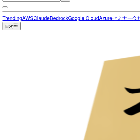
Trending
AWS
Claude
Bedrock
Google Cloud
Azure
セミナー
会
目次