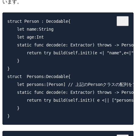
います。
struct Person : Decodable{

    let name:String

    let age:Int

    static func decode(e: Extractor) throws -> Person
        return try build(self.init)(e <| "name",e<|"a
    }

}

struct  Persons:Decodable{

    let persons:[Person] // 上記のPersonクラスの配
    static func decode(e: Extractor) throws -> Person
        return try build(self.init)( e <|| ["per
    }
