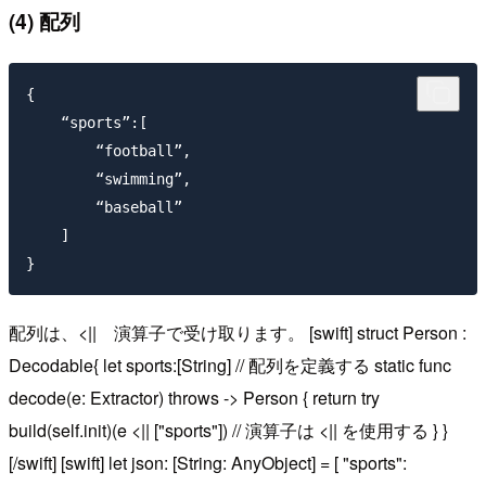
(4) 配列
{

    “sports”:[

        “football”,

        “swimming”,

        “baseball”

    ]

配列は、<|| 演算子で受け取ります。 [swift] struct Person :
Decodable{ let sports:[String] // 配列を定義する static func
decode(e: Extractor) throws -> Person { return try
build(self.init)(e <|| ["sports"]) // 演算子は <|| を使用する } }
[/swift] [swift] let json: [String: AnyObject] = [ "sports":