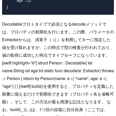
    “age”:22

Decodableプロトタイプで必須となるdecodeメソッドで
は、プロパティの初期化を行います。この際、パラメータの
Extractorからは、演算子（ <| ）を利用してキーに指定した
値を受け取れますが、この時点で型の検査が行われており、
値の取得に成功した時点でタイプセーフになっています。
[swift highlight="6"] struct Person : Decodable{ let
name:String let age:Int static func decode(e: Extractor) throws
-> Person { return try Person(name: e <| "name", age: e <|
"age") } } [/swift] build()を使用すると、プロパティを定義した
順番に揃えるだけで初期化できます（プロパティ名も省略可
能）。そして、この方法が最も簡潔な記法となります。 な
お、build(_:)(...)は、1つ目の括弧に自分自身（ここでは、