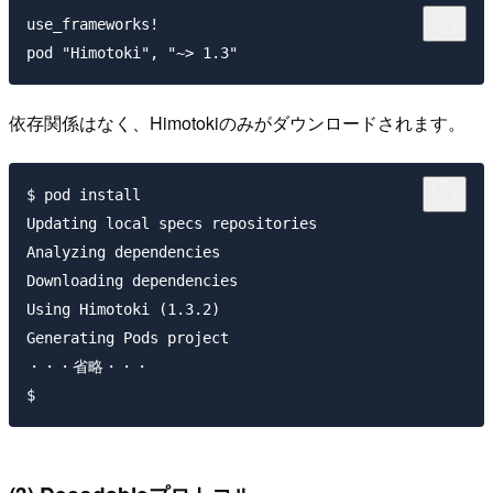
use_frameworks!

依存関係はなく、Himotokiのみがダウンロードされます。
$ pod install

Updating local specs repositories

Analyzing dependencies

Downloading dependencies

Using Himotoki (1.3.2)

Generating Pods project

・・・省略・・・
