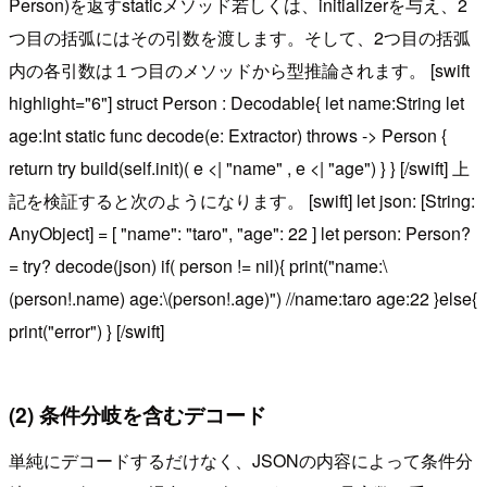
Person)を返すstaticメソッド若しくは、initializerを与え、2
つ目の括弧にはその引数を渡します。そして、2つ目の括弧
内の各引数は１つ目のメソッドから型推論されます。 [swift
highlight="6"] struct Person : Decodable{ let name:String let
age:Int static func decode(e: Extractor) throws -> Person {
return try build(self.init)( e <| "name" , e <| "age") } } [/swift] 上
記を検証すると次のようになります。 [swift] let json: [String:
AnyObject] = [ "name": "taro", "age": 22 ] let person: Person?
= try? decode(json) if( person != nil){ print("name:\
(person!.name) age:\(person!.age)") //name:taro age:22 }else{
print("error") } [/swift]
(2) 条件分岐を含むデコード
単純にデコードするだけなく、JSONの内容によって条件分