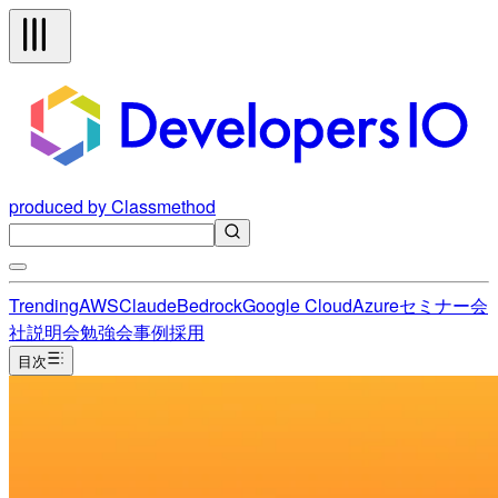
produced by Classmethod
Trending
AWS
Claude
Bedrock
Google Cloud
Azure
セミナー
会
社説明会
勉強会
事例
採用
目次