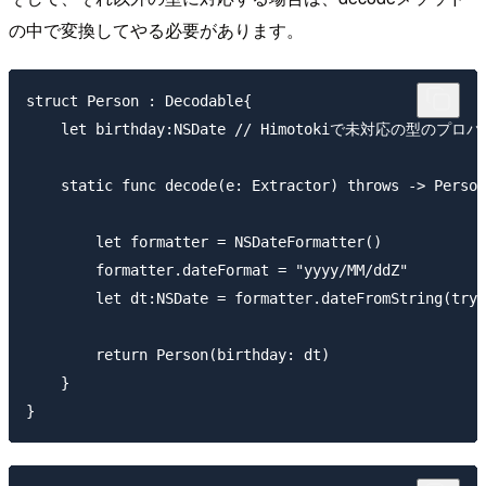
の中で変換してやる必要があります。
struct Person : Decodable{

    let birthday:NSDate // Himotokiで未対応の型のプロパ
    static func decode(e: Extractor) throws -> Person
        let formatter = NSDateFormatter()

        formatter.dateFormat = "yyyy/MM/ddZ"

        let dt:NSDate = formatter.dateFromStri
        return Person(birthday: dt)

    }
