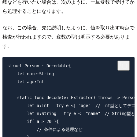
岐などを行いたい場合は、次のように、一旦変数で受けてか
ら処理することになります。
なお、この場合、先に説明したように、値を取り出す時点で
検査が行われますので、変数の型は明示する必要がありま
す。
struct Person : Decodable{

    let name:String

    let age:Int

    static func decode(e: Extractor) throws -> Person
        let a:Int = try e <| "age"  // Int型としてデ
        let n:String = try e <| "name"　// Strin
        if( a > 20 ){

            // 条件による処理など
