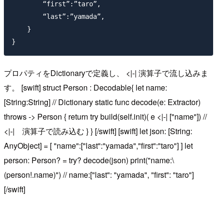
        “first”:”taro”,

        “last”:”yamada”,

    }

プロパティをDictionaryで定義し、 <|-| 演算子で流し込みま
す。 [swift] struct Person : Decodable{ let name:
[String:String] // Dictionary static func decode(e: Extractor)
throws -> Person { return try build(self.init)( e <|-| ["name"]) //
<|-| 演算子で読み込む } } [/swift] [swift] let json: [String:
AnyObject] = [ "name":["last":"yamada","first":"taro"] ] let
person: Person? = try? decode(json) print("name:\
(person!.name)") // name:["last": "yamada", "first": "taro"]
[/swift]