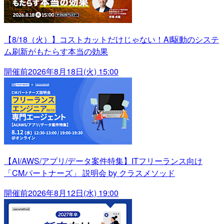
【8/18（火）】コストカットだけじゃない！AI駆動のシステ
ム刷新がもたらす本当の効果
開催前
2026年8月18日(火) 15:00
【AI/AWS/アプリ/データ案件特集】ITフリーランス向け
「CMパートナーズ」 説明会 by クラスメソッド
開催前
2026年8月12日(水) 19:00