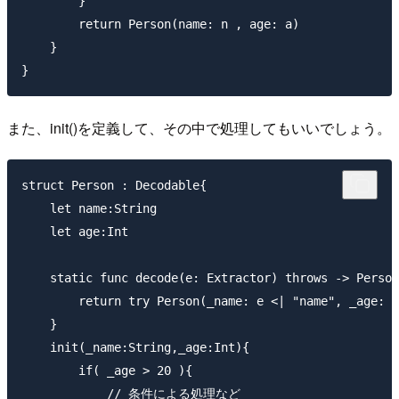
        }

        return Person(name: n , age: a)

    }

また、init()を定義して、その中で処理してもいいでしょう。
struct Person : Decodable{

    let name:String

    let age:Int

    static func decode(e: Extractor) throws -> Person
        return try Person(_name: e <| "name", _age: e
    }

    init(_name:String,_age:Int){

        if( _age > 20 ){

            // 条件による処理など
