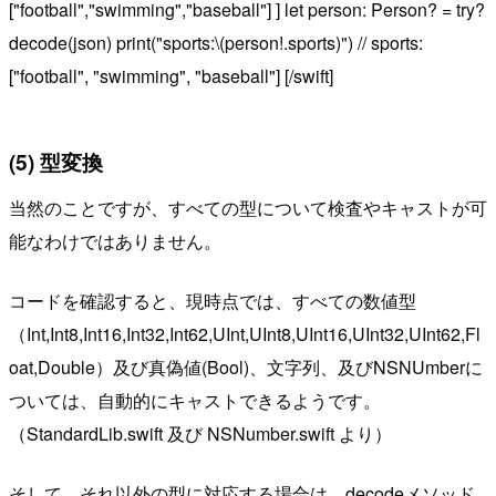
["football","swimming","baseball"] ] let person: Person? = try?
decode(json) print("sports:\(person!.sports)") // sports:
["football", "swimming", "baseball"] [/swift]
(5) 型変換
当然のことですが、すべての型について検査やキャストが可
能なわけではありません。
コードを確認すると、現時点では、すべての数値型
（Int,Int8,Int16,Int32,Int62,UInt,UInt8,UInt16,UInt32,UInt62,Fl
oat,Double）及び真偽値(Bool)、文字列、及びNSNUmberに
ついては、自動的にキャストできるようです。
（StandardLib.swift 及び NSNumber.swift より）
そして、それ以外の型に対応する場合は、decodeメソッド