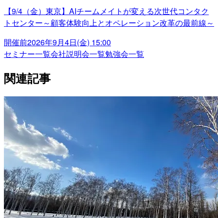
【9/4（金）東京】AIチームメイトが変える次世代コンタク
トセンター～顧客体験向上とオペレーション改革の最前線～
開催前
2026年9月4日(金) 15:00
セミナー一覧
会社説明会一覧
勉強会一覧
関連記事