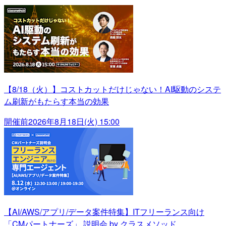
【8/18（火）】コストカットだけじゃない！AI駆動のシステ
ム刷新がもたらす本当の効果
開催前
2026年8月18日(火) 15:00
【AI/AWS/アプリ/データ案件特集】ITフリーランス向け
「CMパートナーズ」 説明会 by クラスメソッド