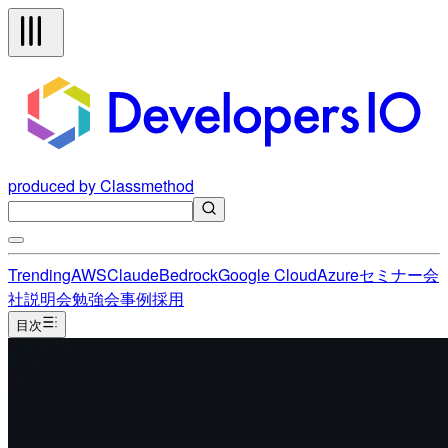
produced by Classmethod
Trending
AWS
Claude
Bedrock
Google Cloud
Azure
セミナー
会
社説明会
勉強会
事例
採用
目次