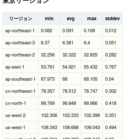
東京リージョン
リージョン
min
avg
max
stddev
ap-northeast-1
0.082
0.091
0.108
0.012
ap-northeast-3
6.37
6.381
6.4
0.051
ap-northeast-2
32.256
32.322
32.825
0.282
ap-east-1
53.761
54.921
55.432
0.767
ap-southeast-1
67.973
68
68.105
0.04
cn-northwest-1
78.357
78.512
78.747
0.302
cn-north-1
99.769
99.848
99.966
0.418
us-west-2
102.306
102.333
102.396
0.351
us-west-1
108.343
108.688
109.043
0.494