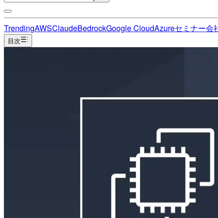
Trending
AWS
Claude
Bedrock
Google Cloud
Azure
セミナー
会
目次