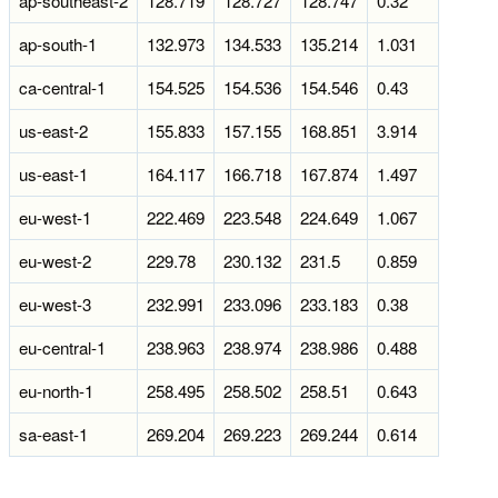
ap-southeast-2
128.719
128.727
128.747
0.32
ap-south-1
132.973
134.533
135.214
1.031
ca-central-1
154.525
154.536
154.546
0.43
us-east-2
155.833
157.155
168.851
3.914
us-east-1
164.117
166.718
167.874
1.497
eu-west-1
222.469
223.548
224.649
1.067
eu-west-2
229.78
230.132
231.5
0.859
eu-west-3
232.991
233.096
233.183
0.38
eu-central-1
238.963
238.974
238.986
0.488
eu-north-1
258.495
258.502
258.51
0.643
sa-east-1
269.204
269.223
269.244
0.614