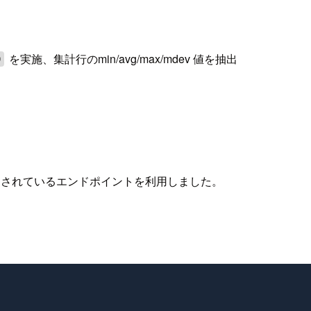
を実施、集計行のmin/avg/max/mdev 値を抽出
0
 S3) として公開されているエンドポイントを利用しました。