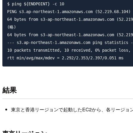
$ ping ${ENDPOINT} -c 10

PING s3.ap-northeast-1.amazonaws.com (52.219.68.104) 
64 bytes from s3-ap-northeast-1.amazonaws.com (52.219
(略)

64 bytes from s3-ap-northeast-1.amazonaws.com (52.219
--- s3.ap-northeast-1.amazonaws.com ping statistics -
10 packets transmitted, 10 received, 0% packet loss, 
結果
東京と香港リージョンで起動したEC2から、各リージョン