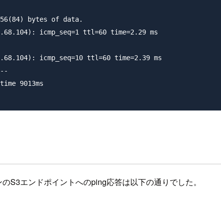
56(84) bytes of data.

.68.104): icmp_seq=1 ttl=60 time=2.29 ms

.68.104): icmp_seq=10 ttl=60 time=2.39 ms

--

time 9013ms

のS3エンドポイントへのping応答は以下の通りでした。