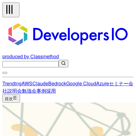
produced by Classmethod
Trending
AWS
Claude
Bedrock
Google Cloud
Azure
セミナー
会
社説明会
勉強会
事例
採用
目次