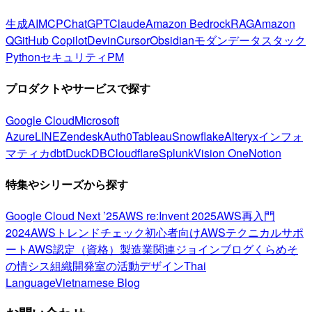
生成AI
MCP
ChatGPT
Claude
Amazon Bedrock
RAG
Amazon
Q
GitHub Copilot
Devin
Cursor
Obsidian
モダンデータスタック
Python
セキュリティ
PM
プロダクトやサービスで探す
Google Cloud
Microsoft
Azure
LINE
Zendesk
Auth0
Tableau
Snowflake
Alteryx
インフォ
マティカ
dbt
DuckDB
Cloudflare
Splunk
Vision One
Notion
特集やシリーズから探す
Google Cloud Next ’25
AWS re:Invent 2025
AWS再入門
2024
AWSトレンドチェック
初心者向け
AWSテクニカルサポ
ート
AWS認定（資格）
製造業関連
ジョインブログ
くらめそ
の情シス
組織開発室の活動
デザイン
Thai
Language
Vietnamese Blog