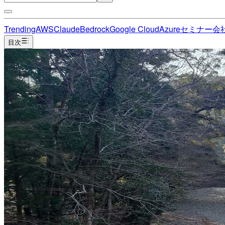
Trending
AWS
Claude
Bedrock
Google Cloud
Azure
セミナー
会
目次