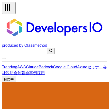
produced by Classmethod
Trending
AWS
Claude
Bedrock
Google Cloud
Azure
セミナー
会
社説明会
勉強会
事例
採用
目次