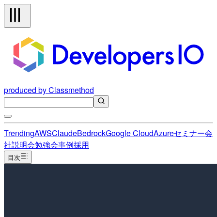
produced by Classmethod
Trending
AWS
Claude
Bedrock
Google Cloud
Azure
セミナー
会
社説明会
勉強会
事例
採用
目次