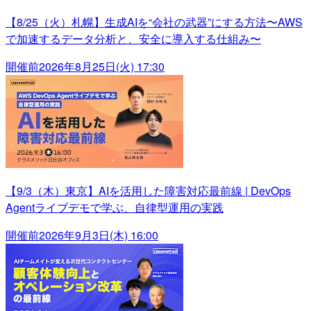
【8/25（火）札幌】生成AIを“会社の武器”にする方法〜AWS
で加速するデータ分析と、安全に導入する仕組み〜
開催前
2026年8月25日(火) 17:30
【9/3（木）東京】AIを活用した障害対応最前線 | DevOps
Agentライブデモで学ぶ、自律型運用の実践
開催前
2026年9月3日(木) 16:00