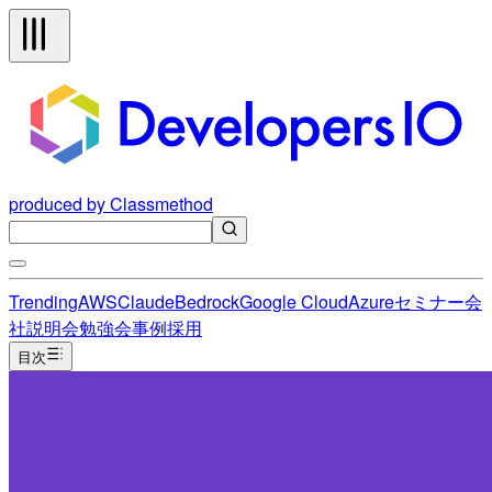
produced by Classmethod
Trending
AWS
Claude
Bedrock
Google Cloud
Azure
セミナー
会
社説明会
勉強会
事例
採用
目次