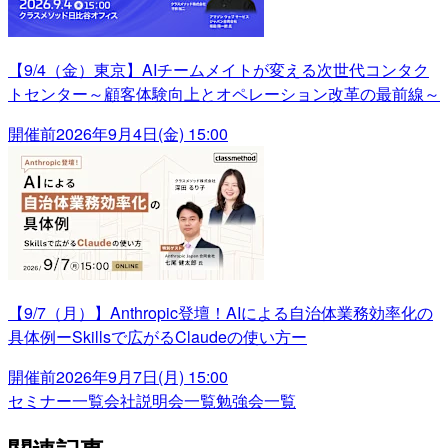
【9/4（金）東京】AIチームメイトが変える次世代コンタク
トセンター～顧客体験向上とオペレーション改革の最前線～
開催前
2026年9月4日(金) 15:00
【9/7（月）】Anthropic登壇！AIによる自治体業務効率化の
具体例ーSkillsで広がるClaudeの使い方ー
開催前
2026年9月7日(月) 15:00
セミナー一覧
会社説明会一覧
勉強会一覧