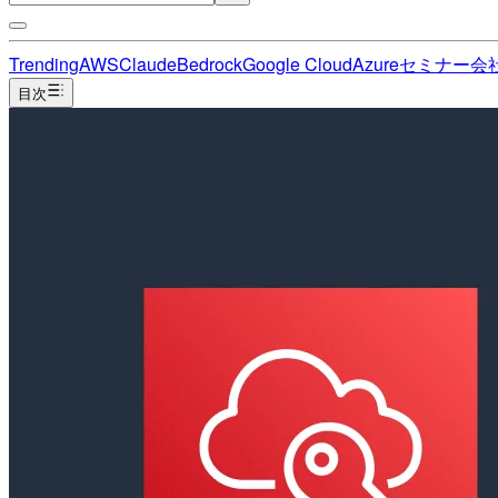
Trending
AWS
Claude
Bedrock
Google Cloud
Azure
セミナー
会
目次