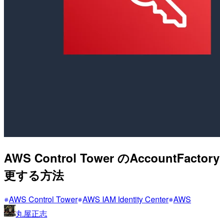
AWS Control Tower のAccountF
更する方法
AWS Control Tower
AWS IAM Identity Center
AWS
丸屋正志