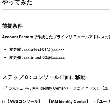
やってみた
前提条件
Account Factoryで作成したプライマリ E メールアドレス
の
変更前
: xxx,
a-test-01
@(xxx.xxx
変更先
: xxx,
b-test-02
@(xxx.xxx
ステップ 0 : コンソール画面に移動
下記のURLから､IAM Identity Centerページにアクセスし
【ユ
(※
【AWSコンソール】
→
【IAM Identity Center】
→
【ユー