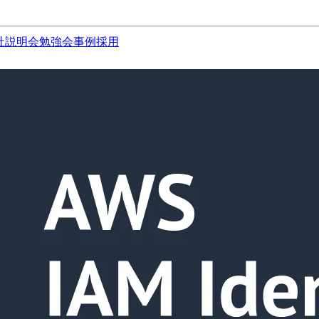
社説明会
勉強会
事例
採用