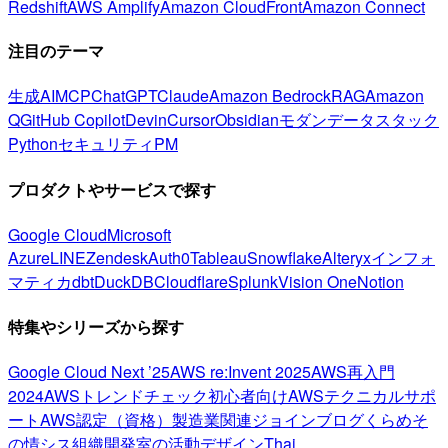
Redshift
AWS Amplify
Amazon CloudFront
Amazon Connect
注目のテーマ
生成AI
MCP
ChatGPT
Claude
Amazon Bedrock
RAG
Amazon
Q
GitHub Copilot
Devin
Cursor
Obsidian
モダンデータスタック
Python
セキュリティ
PM
プロダクトやサービスで探す
Google Cloud
Microsoft
Azure
LINE
Zendesk
Auth0
Tableau
Snowflake
Alteryx
インフォ
マティカ
dbt
DuckDB
Cloudflare
Splunk
Vision One
Notion
特集やシリーズから探す
Google Cloud Next ’25
AWS re:Invent 2025
AWS再入門
2024
AWSトレンドチェック
初心者向け
AWSテクニカルサポ
ート
AWS認定（資格）
製造業関連
ジョインブログ
くらめそ
の情シス
組織開発室の活動
デザイン
Thai