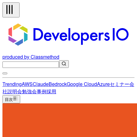
produced by Classmethod
Trending
AWS
Claude
Bedrock
Google Cloud
Azure
セミナー
会
社説明会
勉強会
事例
採用
目次