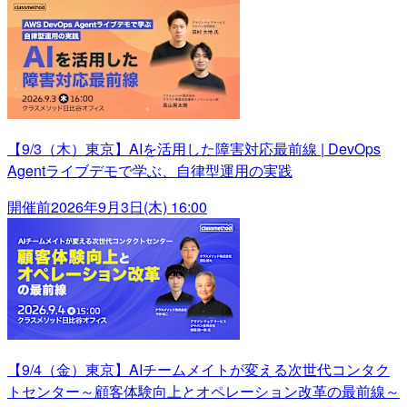
【9/3（木）東京】AIを活用した障害対応最前線 | DevOps
Agentライブデモで学ぶ、自律型運用の実践
開催前
2026年9月3日(木) 16:00
【9/4（金）東京】AIチームメイトが変える次世代コンタク
トセンター～顧客体験向上とオペレーション改革の最前線～