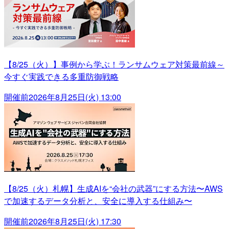
【8/25（火）】事例から学ぶ！ランサムウェア対策最前線～
今すぐ実践できる多重防御戦略
開催前
2026年8月25日(火) 13:00
【8/25（火）札幌】生成AIを“会社の武器”にする方法〜AWS
で加速するデータ分析と、安全に導入する仕組み〜
開催前
2026年8月25日(火) 17:30