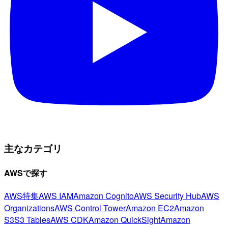
主なカテゴリ
AWSで探す
AWS特集
AWS IAM
Amazon Cognito
AWS Security Hub
AWS
Organizations
AWS Control Tower
Amazon EC2
Amazon
S3
S3 Tables
AWS CDK
Amazon QuickSight
Amazon