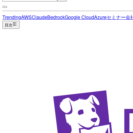
Trending
AWS
Claude
Bedrock
Google Cloud
Azure
セミナー
会
目次