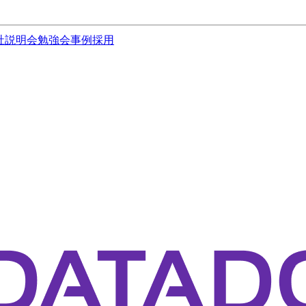
社説明会
勉強会
事例
採用