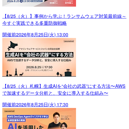
【8/25（火）】事例から学ぶ！ランサムウェア対策最前線～
今すぐ実践できる多重防御戦略
開催前
2026年8月25日(火) 13:00
【8/25（火）札幌】生成AIを“会社の武器”にする方法〜AWS
で加速するデータ分析と、安全に導入する仕組み〜
開催前
2026年8月25日(火) 17:30