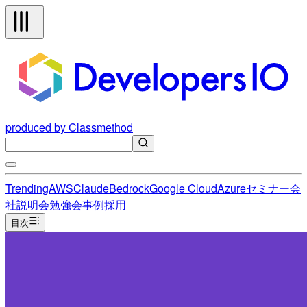
produced by Classmethod
Trending
AWS
Claude
Bedrock
Google Cloud
Azure
セミナー
会
社説明会
勉強会
事例
採用
目次