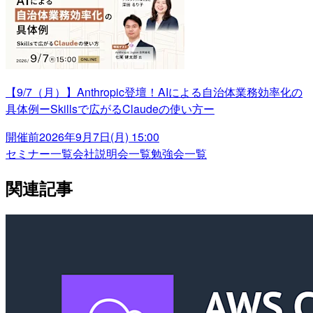
【9/7（月）】Anthropic登壇！AIによる自治体業務効率化の
具体例ーSkillsで広がるClaudeの使い方ー
開催前
2026年9月7日(月) 15:00
セミナー一覧
会社説明会一覧
勉強会一覧
関連記事