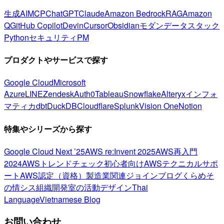
生成AI
MCP
ChatGPT
Claude
Amazon Bedrock
RAG
Amazon
Q
GitHub Copilot
Devin
Cursor
Obsidian
モダンデータスタック
Python
セキュリティ
PM
プロダクトやサービスで探す
Google Cloud
Microsoft
Azure
LINE
Zendesk
Auth0
Tableau
Snowflake
Alteryx
インフォ
マティカ
dbt
DuckDB
Cloudflare
Splunk
Vision One
Notion
特集やシリーズから探す
Google Cloud Next ’25
AWS re:Invent 2025
AWS再入門
2024
AWSトレンドチェック
初心者向け
AWSテクニカルサポ
ート
AWS認定（資格）
製造業関連
ジョインブログ
くらめそ
の情シス
組織開発室の活動
デザイン
Thai
Language
Vietnamese Blog
お問い合わせ