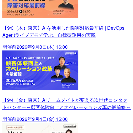
【9/3（木）東京】AIを活用した障害対応最前線 | DevOps
Agentライブデモで学ぶ、自律型運用の実践
開催前
2026年9月3日(木) 16:00
【9/4（金）東京】AIチームメイトが変える次世代コンタク
トセンター～顧客体験向上とオペレーション改革の最前線～
開催前
2026年9月4日(金) 15:00