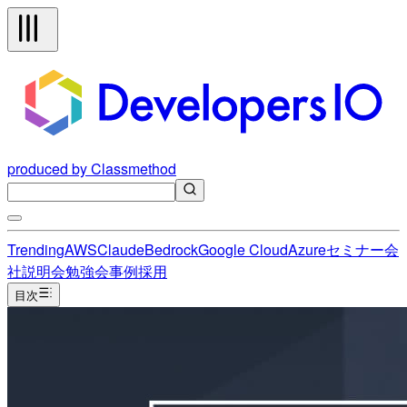
produced by Classmethod
Trending
AWS
Claude
Bedrock
Google Cloud
Azure
セミナー
会
社説明会
勉強会
事例
採用
目次