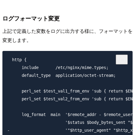
ログフォーマット変更
上記で定義した変数をログに出力する様に、フォーマットを
変更します。
  http {

      include       /etc/nginx/mime.types;

      default_type  application/octet-stream;

      perl_set $test_val1_from_env 'sub { return $ENV
      perl_set $test_val2_from_env 'sub { return $ENV
      log_format  main  '$remote_addr - $remote_user 
                        '$status $body_bytes_sent "$h
-                       '"$http_user_agent" "$http_x_