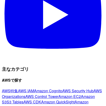
主なカテゴリ
AWSで探す
AWS特集
AWS IAM
Amazon Cognito
AWS Security Hub
AWS
Organizations
AWS Control Tower
Amazon EC2
Amazon
S3
S3 Tables
AWS CDK
Amazon QuickSight
Amazon