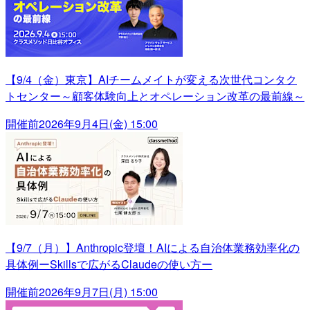
【9/4（金）東京】AIチームメイトが変える次世代コンタク
トセンター～顧客体験向上とオペレーション改革の最前線～
開催前
2026年9月4日(金) 15:00
【9/7（月）】Anthropic登壇！AIによる自治体業務効率化の
具体例ーSkillsで広がるClaudeの使い方ー
開催前
2026年9月7日(月) 15:00