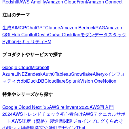
Redshift
AWS Amplify
Amazon CloudFront
Amazon Connect
注目のテーマ
生成AI
MCP
ChatGPT
Claude
Amazon Bedrock
RAG
Amazon
Q
GitHub Copilot
Devin
Cursor
Obsidian
モダンデータスタック
Python
セキュリティ
PM
プロダクトやサービスで探す
Google Cloud
Microsoft
Azure
LINE
Zendesk
Auth0
Tableau
Snowflake
Alteryx
インフォ
マティカ
dbt
DuckDB
Cloudflare
Splunk
Vision One
Notion
特集やシリーズから探す
Google Cloud Next ’25
AWS re:Invent 2025
AWS再入門
2024
AWSトレンドチェック
初心者向け
AWSテクニカルサポ
ート
AWS認定（資格）
製造業関連
ジョインブログ
くらめそ
の情シス
組織開発室の活動
デザイン
Thai