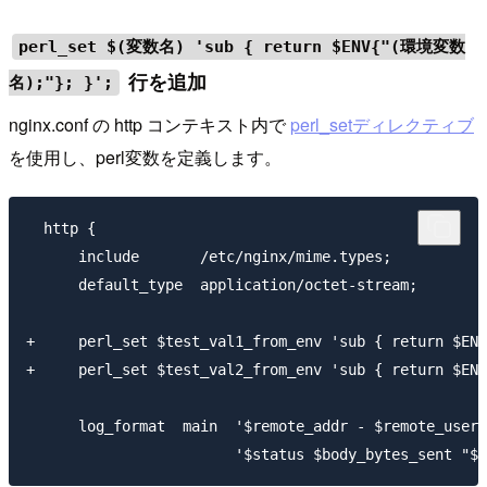
perl_set $(変数名) 'sub { return $ENV{"(環境変数
行を追加
名);"}; }';
nginx.conf の http コンテキスト内で
perl_setディレクティブ
を使用し、perl変数を定義します。
  http {

      include       /etc/nginx/mime.types;

      default_type  application/octet-stream;

+     perl_set $test_val1_from_env 'sub { return $ENV
+     perl_set $test_val2_from_env 'sub { return $ENV
      log_format  main  '$remote_addr - $remote_user 