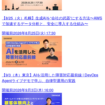
【8/25（火）札幌】生成AIを“会社の武器”にする方法〜AWS
で加速するデータ分析と、安全に導入する仕組み〜
開催前
2026年8月25日(火) 17:30
【9/3（木）東京】AIを活用した障害対応最前線 | DevOps
Agentライブデモで学ぶ、自律型運用の実践
開催前
2026年9月3日(木) 16:00