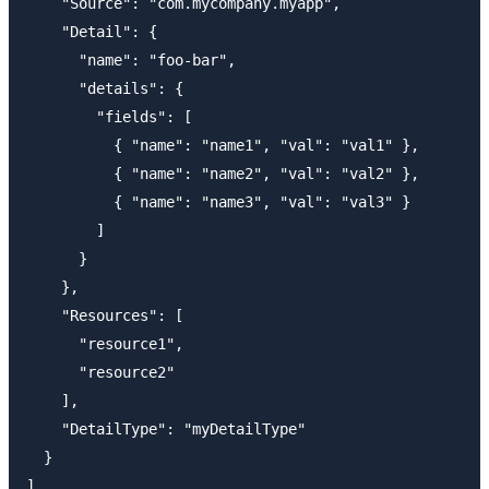
    "Source": "com.mycompany.myapp",

    "Detail": {

      "name": "foo-bar",

      "details": {

        "fields": [

          { "name": "name1", "val": "val1" },

          { "name": "name2", "val": "val2" },

          { "name": "name3", "val": "val3" }

        ]

      }

    },

    "Resources": [

      "resource1",

      "resource2"

    ],

    "DetailType": "myDetailType"

  }
