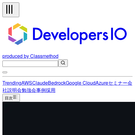
produced by Classmethod
Trending
AWS
Claude
Bedrock
Google Cloud
Azure
セミナー
会
社説明会
勉強会
事例
採用
目次