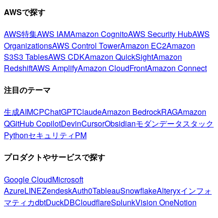
AWSで探す
AWS特集
AWS IAM
Amazon Cognito
AWS Security Hub
AWS
Organizations
AWS Control Tower
Amazon EC2
Amazon
S3
S3 Tables
AWS CDK
Amazon QuickSight
Amazon
Redshift
AWS Amplify
Amazon CloudFront
Amazon Connect
注目のテーマ
生成AI
MCP
ChatGPT
Claude
Amazon Bedrock
RAG
Amazon
Q
GitHub Copilot
Devin
Cursor
Obsidian
モダンデータスタック
Python
セキュリティ
PM
プロダクトやサービスで探す
Google Cloud
Microsoft
Azure
LINE
Zendesk
Auth0
Tableau
Snowflake
Alteryx
インフォ
マティカ
dbt
DuckDB
Cloudflare
Splunk
Vision One
Notion