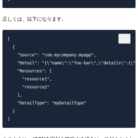
正しくは、以下になります。
[

  {

    "Source": "com.mycompany.myapp",

    "Detail": "{\"name\":\"foo-bar\",\"details\":{\"f
    "Resources": [

      "resource1",

      "resource2"

    ],

    "DetailType": "myDetailType"

  }
