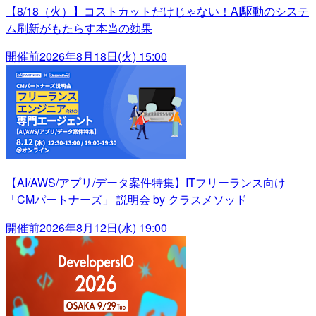
【8/18（火）】コストカットだけじゃない！AI駆動のシステ
ム刷新がもたらす本当の効果
開催前
2026年8月18日(火) 15:00
【AI/AWS/アプリ/データ案件特集】ITフリーランス向け
「CMパートナーズ」 説明会 by クラスメソッド
開催前
2026年8月12日(水) 19:00