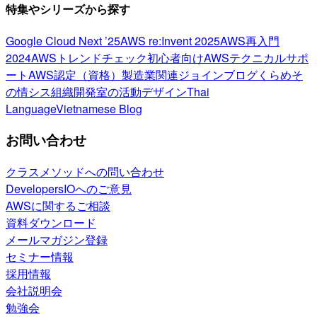
特集やシリーズから探す
Google Cloud Next ’25
AWS re:Invent 2025
AWS再入門
2024
AWSトレンドチェック
初心者向け
AWSテクニカルサポ
ート
AWS認定（資格）
製造業関連
ジョインブログ
くらめそ
の情シス
組織開発室の活動
デザイン
Thai
Language
Vietnamese Blog
お問い合わせ
クラスメソッドへの問い合わせ
DevelopersIOへのご意見
AWSに関するご相談
資料ダウンロード
メールマガジン登録
セミナー情報
採用情報
会社説明会
勉強会