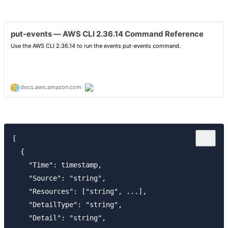
[

  {

    "Time": timestamp,

    "Source": "string",

    "Resources": ["string", ...],

    "DetailType": "string",

    "Detail": "string",
