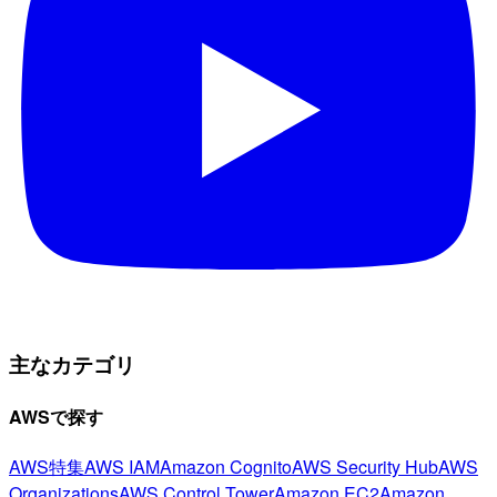
主なカテゴリ
AWSで探す
AWS特集
AWS IAM
Amazon Cognito
AWS Security Hub
AWS
Organizations
AWS Control Tower
Amazon EC2
Amazon