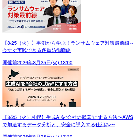
【8/25（火）】事例から学ぶ！ランサムウェア対策最前線～
今すぐ実践できる多重防御戦略
開催前
2026年8月25日(火) 13:00
【8/25（火）札幌】生成AIを“会社の武器”にする方法〜AWS
で加速するデータ分析と、安全に導入する仕組み〜
開催前
2026年8月25日(火) 17:30