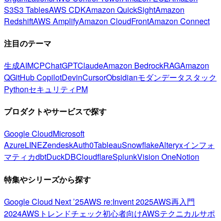
S3
S3 Tables
AWS CDK
Amazon QuickSight
Amazon
Redshift
AWS Amplify
Amazon CloudFront
Amazon Connect
注目のテーマ
生成AI
MCP
ChatGPT
Claude
Amazon Bedrock
RAG
Amazon
Q
GitHub Copilot
Devin
Cursor
Obsidian
モダンデータスタック
Python
セキュリティ
PM
プロダクトやサービスで探す
Google Cloud
Microsoft
Azure
LINE
Zendesk
Auth0
Tableau
Snowflake
Alteryx
インフォ
マティカ
dbt
DuckDB
Cloudflare
Splunk
Vision One
Notion
特集やシリーズから探す
Google Cloud Next ’25
AWS re:Invent 2025
AWS再入門
2024
AWSトレンドチェック
初心者向け
AWSテクニカルサポ