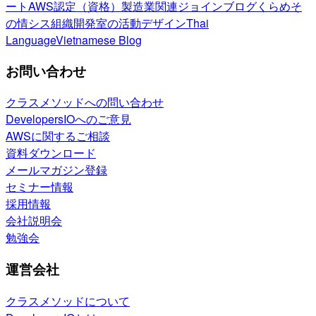
ート
AWS認定（資格）
製造業関連
ジョインブログ
くらめそ
の情シス
組織開発室の活動
デザイン
Thai
Language
Vietnamese Blog
お問い合わせ
クラスメソッドへの問い合わせ
DevelopersIOへのご意見
AWSに関するご相談
資料ダウンロード
メールマガジン登録
セミナー情報
採用情報
会社説明会
勉強会
運営会社
クラスメソッドについて