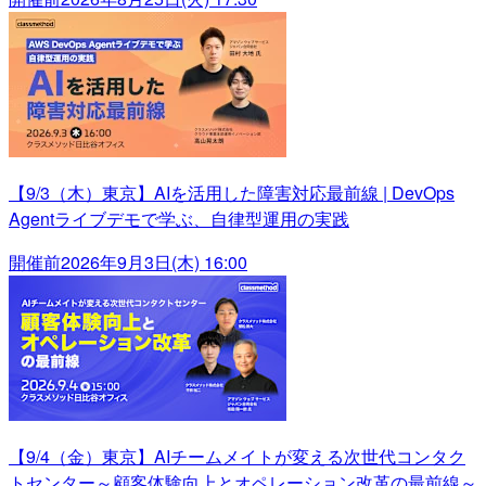
【9/3（木）東京】AIを活用した障害対応最前線 | DevOps
Agentライブデモで学ぶ、自律型運用の実践
開催前
2026年9月3日(木) 16:00
【9/4（金）東京】AIチームメイトが変える次世代コンタク
トセンター～顧客体験向上とオペレーション改革の最前線～