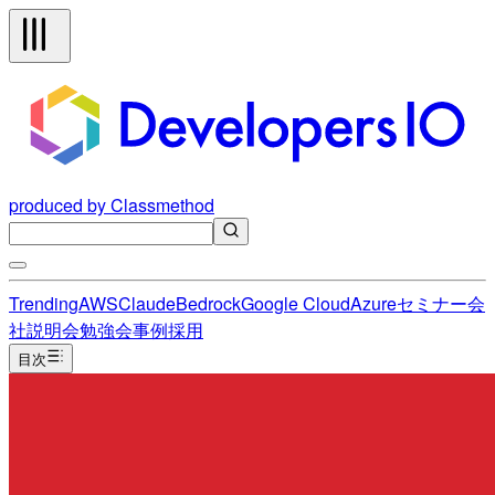
produced by Classmethod
Trending
AWS
Claude
Bedrock
Google Cloud
Azure
セミナー
会
社説明会
勉強会
事例
採用
目次