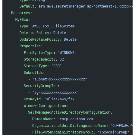
    Default
: 
arn:aws:secretsmanager:ap-northeast-1:xxxxxxx
Resources
:
  MyFSxW
:
    Type
: 
AWS::FSx::FileSystem
    DeletionPolicy
: 
Delete
    UpdateReplacePolicy
: 
Delete
    Properties
:
      FileSystemType
: 
"WINDOWS"
      StorageCapacity
: 
32
      StorageType
: 
"SSD"
      SubnetIds
:
        - 
"subnet-xxxxxxxxxxxxxxxxx"
      SecurityGroupIds
:
        - 
"sg-xxxxxxxxxxxxxxxxx"
      KmsKeyId
: 
"alias/aws/fsx"
      WindowsConfiguration
:
        SelfManagedActiveDirectoryConfiguration
:
          DomainName
: 
"corp.contoso.com"
          OrganizationalUnitDistinguishedName
: 
"OU=FSxForW
          FileSystemAdministratorsGroup
: 
"FSxAdminGroup"