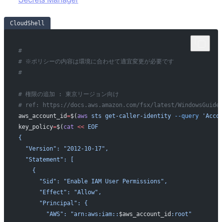
CloudShell
#
# ※ポリシーの内容は環境に合わせて適宜変更が必要です
#
# 権限の追加 : 東京リージョン向け
# ref: https://docs.aws.amazon.com/fsx/latest/WindowsGuide
aws_account_id
=
$(
aws
 sts
 get-caller-identity
 --query
 'Acco
key_policy
=
$(
cat
 <<
 EOF
{
  "Version": "2012-10-17",
  "Statement": [
    {
      "Sid": "Enable IAM User Permissions",
      "Effect": "Allow",
      "Principal": {
        "AWS": "arn:aws:iam::
$aws_account_id
:root"