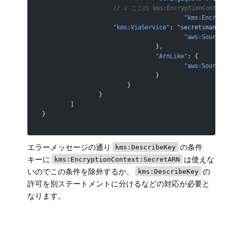
                    // ↓ ここの kms:EncryptionCont
					"kms:Enc
                    "kms:ViaService"
: 
"secretsmanage
					"aws:Sourc
				},
				"ArnLike"
: {
					"aws:Source
				}
			}
		}
	]
}
エラーメッセージの通り
の条件
kms:DescribeKey
キーに
は使えな
kms:EncryptionContext:SecretARN
いのでこの条件を除外するか、
の
kms:DescribeKey
許可を別ステートメントに分けるなどの対応が必要と
なります。