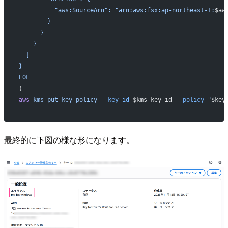
          "aws:SourceArn": "arn:aws:fsx:ap-northeast-1:
$aw
        }
      }
    }
  ]
}
EOF
)
aws
 kms
 put-key-policy
 --key-id
 $kms_key_id 
--policy
 "
$key
最終的に下図の様な形になります。