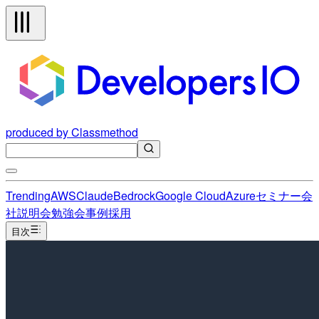
produced by Classmethod
Trending
AWS
Claude
Bedrock
Google Cloud
Azure
セミナー
会
社説明会
勉強会
事例
採用
目次