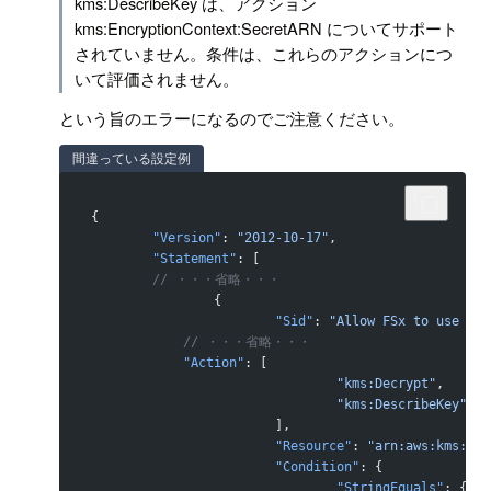
kms:DescribeKey は、アクション
kms:EncryptionContext:SecretARN についてサポート
されていません。条件は、これらのアクションにつ
いて評価されません。
という旨のエラーになるのでご注意ください。
間違っている設定例
{
	"Version"
: 
"2012-10-17"
,
	"Statement"
: [
        // ・・・省略・・・
		{
			"Sid"
: 
"Allow FSx to use the
            // ・・・省略・・・
            "Action"
: [
				"kms:Decrypt"
,
				"kms:DescribeKey"
			],
			"Resource"
: 
"arn:aws:kms:ap-
			"Condition"
: {
				"StringEquals"
: {