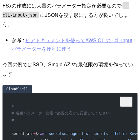
FSxの作成には大量のパラメーター指定が必要なので
--
にJSONを渡す形にする方が良いでしょ
cli-input-json
う。
参考 :
ヒアドキュメントを使ってAWS CLIの –cli-input
パラメーターを便利に使う
今回の例ではSSD、Single AZ2な最低限の環境を作ってい
ます。
CloudShell
#
# 各種パラメーター指定は必要に応じて変更してください
#
secret_arn
=
$(
aws
 secretsmanager
 list-secrets
 --filter
 Key=