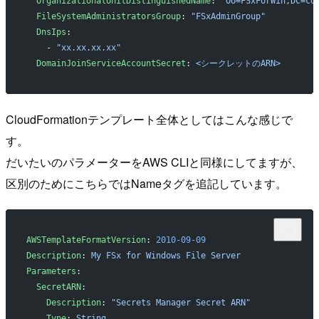
  OrganizationalUnitDistinguishedName
: 
"OU=FSxForWin,DC=co
  FileSystemAdministratorsGroup
: 
"FSxAdminGroup"
  DnsIps
:
    - 
"xx.xx.xx.xx"
  DomainJoinServiceAccountSecret
: 
<シークレットのARN>
CloudFormationテンプレート全体としてはこんな感じで
す。
だいたいのパラメーターをAWS CLIと同様にしてますが、
区別のためにこちらではNameタグを追記しています。
AWSTemplateFormatVersion
: 
2010-09-09
Description
: 
My FSx for Windows File Server
Parameters
:
  SecretARN
:
    Description
: 
"Secrets Manager Secret ARN"
    Type
: 
String