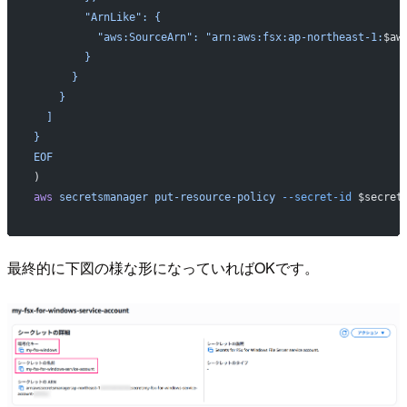
        "ArnLike": {
          "aws:SourceArn": "arn:aws:fsx:ap-northeast-1:
$aw
        }
      }
    }
  ]
}
EOF
)
aws
 secretsmanager
 put-resource-policy
 --secret-id
 $secret
最終的に下図の様な形になっていればOKです。