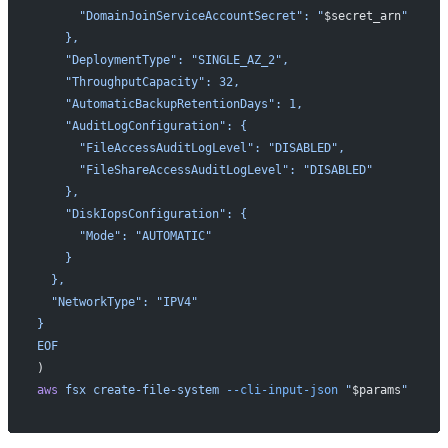
      "DomainJoinServiceAccountSecret": "
$secret_arn
"
    },
    "DeploymentType": "SINGLE_AZ_2",
    "ThroughputCapacity": 32,
    "AutomaticBackupRetentionDays": 1,
    "AuditLogConfiguration": {
      "FileAccessAuditLogLevel": "DISABLED",
      "FileShareAccessAuditLogLevel": "DISABLED"
    },
    "DiskIopsConfiguration": {
      "Mode": "AUTOMATIC"
    }
  },
  "NetworkType": "IPV4"
}
EOF
)
aws
 fsx
 create-file-system
 --cli-input-json
 "
$params
"