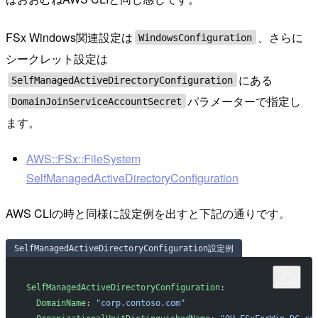
FSx Windows関連設定は
、さらに
WindowsConfiguration
シークレット設定は
にある
SelfManagedActiveDirectoryConfiguration
パラメーターで指定し
DomainJoinServiceAccountSecret
ます。
AWS::FSx::FileSystem
SelfManagedActiveDirectoryConfiguration
AWS CLIの時と同様に設定例を出すと下記の通りです。
SelfManagedActiveDirectoryConfiguration設定例
SelfManagedActiveDirectoryConfiguration
:
  DomainName
: 
"corp.contoso.com"