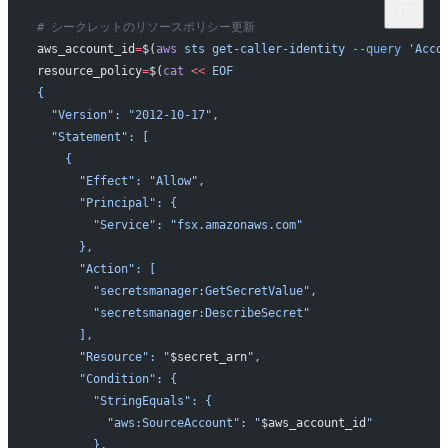
# シークレットのリソースポリシー更新
aws_account_id
=
$(
aws
 sts
 get-caller-identity
 --query
 'Acco
resource_policy
=
$(
cat
 <<
 EOF
{
  "Version": "2012-10-17",
  "Statement": [
    {
      "Effect": "Allow",
      "Principal": {
        "Service": "fsx.amazonaws.com"
      },
      "Action": [
        "secretsmanager:GetSecretValue",
        "secretsmanager:DescribeSecret"
      ],
      "Resource": "
$secret_arn
",
      "Condition": {
        "StringEquals": {
          "aws:SourceAccount": "
$aws_account_id
"
        },