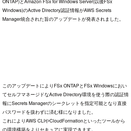
ONTAP)とAmazon FSx for Windows Server(以後FSx
Windows)のActive Directory認証情報がAWS Secrets
Manager統合された旨のアップデートが発表されました。
このアップデートによりFSx ONTAPとFSx Windowsにおい
てセルフマネージドなActive Directory環境を使う際の認証情
報にSecrets Managerのシークレットを指定可能となり直接
パスワードを扱わずに済む様になりました。
これによりAWS CLIやCloudFormationといったツールから
の環境構築をよりセキュアに実現できます。