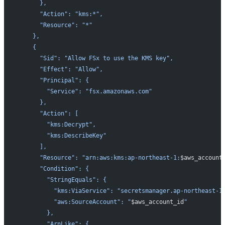
      },
      "Action": "kms:*",
      "Resource": "*"
    },
    {
      "Sid": "Allow FSx to use the KMS key",
      "Effect": "Allow",
      "Principal": {
        "Service": "fsx.amazonaws.com"
      },
      "Action": [
        "kms:Decrypt",
        "kms:DescribeKey"
      ],
      "Resource": "arn:aws:kms:ap-northeast-1:
$aws_account
      "Condition": {
        "StringEquals": {
          "kms:ViaService": "secretsmanager.ap-northeast-1
          "aws:SourceAccount": "
$aws_account_id
"
        },
        "ArnLike": {