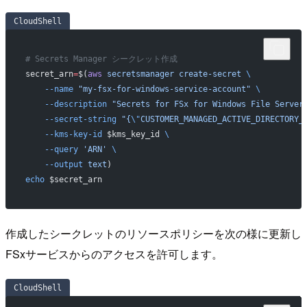
CloudShell
# Secrets Manager シークレット作成
secret_arn
=
$(
aws
 secretsmanager
 create-secret
 \
    --name
 "my-fsx-for-windows-service-account"
 \
    --description
 "Secrets for FSx for Windows File Server
    --secret-string
 "{
\"
CUSTOMER_MANAGED_ACTIVE_DIRECTORY_
    --kms-key-id
 $kms_key_id 
\
    --query
 'ARN'
 \
    --output
 text
)
echo
 $secret_arn
作成したシークレットのリソースポリシーを次の様に更新し
FSxサービスからのアクセスを許可します。
CloudShell