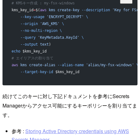
# KMSキー作成 : my-fsx-windows
kms_key_id
=
$(
aws
 kms
 create-key
 --description
 'Key for FSx
    --key-usage
 'ENCRYPT_DECRYPT'
 \
    --origin
 'AWS_KMS'
 \
    --no-multi-region
 \
    --query
 'KeyMetadata.KeyId'
 \
    --output
 text
)
echo
 $kms_key_id 
# エイリアスの割り当て
aws
 kms
 create-alias
 --alias-name
 'alias/my-fsx-windows'
 \
    --target-key-id
 $kms_key_id
続けてこのキーに対し下記ドキュメントを参考にSecrets
Managerからアクセス可能にするキーポリシーを割り当てま
す。
参考 :
Storing Active Directory credentials using AWS
Secrets Manager