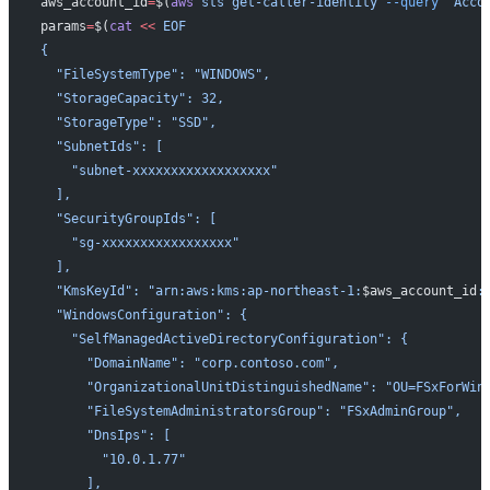
aws_account_id
=
$(
aws
 sts
 get-caller-identity
 --query
 'Acco
params
=
$(
cat
 <<
 EOF
{
  "FileSystemType": "WINDOWS",
  "StorageCapacity": 32,
  "StorageType": "SSD",
  "SubnetIds": [
    "subnet-xxxxxxxxxxxxxxxxxx"
  ],
  "SecurityGroupIds": [
    "sg-xxxxxxxxxxxxxxxxx"
  ],
  "KmsKeyId": "arn:aws:kms:ap-northeast-1:
$aws_account_id
:
  "WindowsConfiguration": {
    "SelfManagedActiveDirectoryConfiguration": {
      "DomainName": "corp.contoso.com",
      "OrganizationalUnitDistinguishedName": "OU=FSxForWin
      "FileSystemAdministratorsGroup": "FSxAdminGroup",
      "DnsIps": [
        "10.0.1.77"
      ],