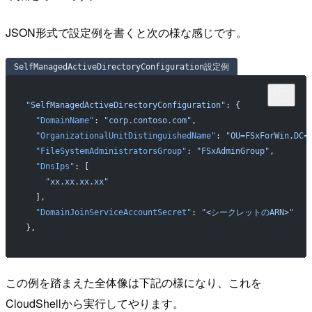
JSON形式で設定例を書くと次の様な感じです。
SelfManagedActiveDirectoryConfiguration設定例
"SelfManagedActiveDirectoryConfiguration"
: {
  "DomainName"
: 
"corp.contoso.com"
,
  "OrganizationalUnitDistinguishedName"
: 
"OU=FSxForWin,DC=
  "FileSystemAdministratorsGroup"
: 
"FSxAdminGroup"
,
  "DnsIps"
: [
    "xx.xx.xx.xx"
  ],
  "DomainJoinServiceAccountSecret"
: 
"<シークレットのARN>"
},
この例を踏まえた全体像は下記の様になり、これを
CloudShellから実行してやります。