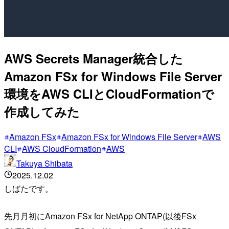
AWS Secrets Manager統合した
Amazon FSx for Windows File Server
環境をAWS CLIとCloudFormationで
作成してみた
Amazon FSx
Amazon FSx for Windows File Server
AWS
CLI
AWS CloudFormation
AWS
Takuya Shibata
2025.12.02
しばたです。
先月月初にAmazon FSx for NetApp ONTAP(以後FSx