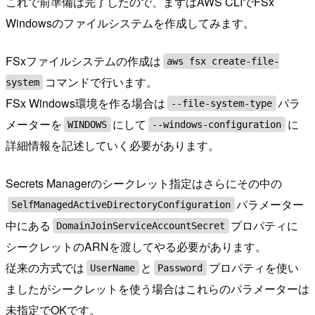
これで前準備は完了したので、まずはAWS CLIでFSx
Windowsのファイルシステムを作成してみます。
FSxファイルシステムの作成は
aws fsx create-file-
コマンドで行います。
system
FSx Windows環境を作る場合は
パラ
--file-system-type
メーターを
にして
に
WINDOWS
--windows-configuration
詳細情報を記述していく必要があります。
Secrets Managerのシークレット指定はさらにその中の
パラメーター
SelfManagedActiveDirectoryConfiguration
中にある
プロパティに
DomainJoinServiceAccountSecret
シークレットのARNを渡してやる必要があります。
従来の方式では
と
プロパティを使い
UserName
Password
ましたがシークレットを使う場合はこれらのパラメーターは
未指定でOKです。