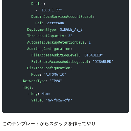
          DnsIps
:
            - 
"10.0.1.77"
          DomainJoinServiceAccountSecret
:
            Ref
: 
SecretARN
        DeploymentType
: 
SINGLE_AZ_2
        ThroughputCapacity
: 
32
        AutomaticBackupRetentionDays
: 
1
        AuditLogConfiguration
:
          FileAccessAuditLogLevel
: 
"DISABLED"
          FileShareAccessAuditLogLevel
: 
"DISABLED"
        DiskIopsConfiguration
:
          Mode
: 
"AUTOMATIC"
      NetworkType
: 
"IPV4"
      Tags
:
        - 
Key
: 
Name
          Value
: 
"my-fsxw-cfn"
このテンプレートからスタックを作ってやり