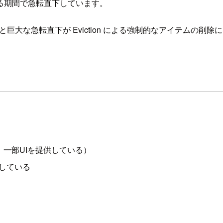
る期間で急転直下しています。
波と巨大な急転直下が Eviction による強制的なアイテムの削
ー、一部UIを提供している）
格納している