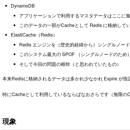
DynamoDB
アプリケーションで利用するマスタデータはここに
このデータの一部がCacheとして Redis に格納して
ElastiCache（Redis）
Redis エンジンを（歴史的経緯から）シングルノー
このシステム最大の SPOF （シングルノードのため
そして今回の問題の根幹（と思われていたもの）
本来Redisに格納されるデータは多かれ少なかれ Expire 
特にCacheとして利用しているならばなおさらです（無限のCac
現象