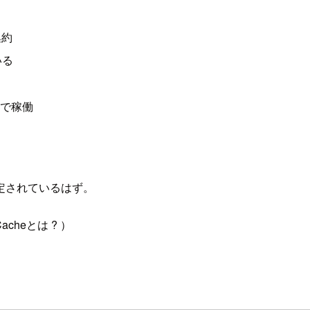
集約
いる
ドで稼働
）
が指定されているはず。
heとは ? ）