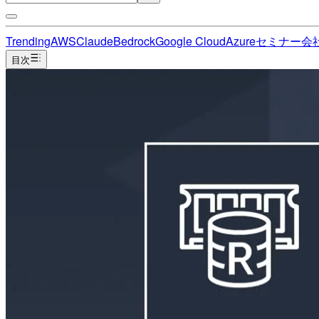
Trending
AWS
Claude
Bedrock
Google Cloud
Azure
セミナー
会
目次