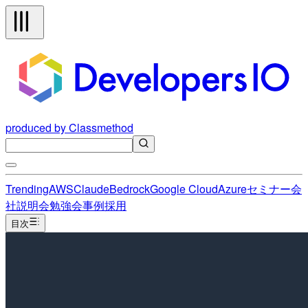
produced by Classmethod
Trending
AWS
Claude
Bedrock
Google Cloud
Azure
セミナー
会
社説明会
勉強会
事例
採用
目次