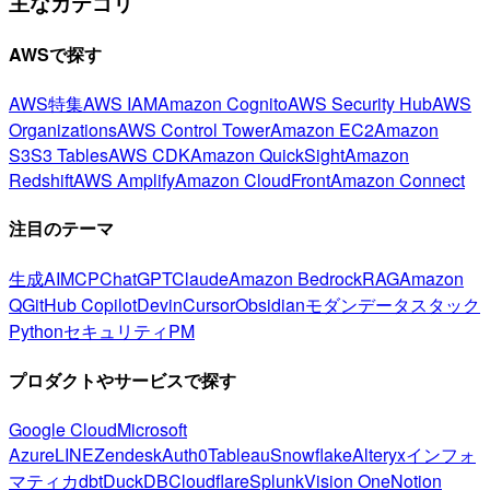
主なカテゴリ
AWSで探す
AWS特集
AWS IAM
Amazon Cognito
AWS Security Hub
AWS
Organizations
AWS Control Tower
Amazon EC2
Amazon
S3
S3 Tables
AWS CDK
Amazon QuickSight
Amazon
Redshift
AWS Amplify
Amazon CloudFront
Amazon Connect
注目のテーマ
生成AI
MCP
ChatGPT
Claude
Amazon Bedrock
RAG
Amazon
Q
GitHub Copilot
Devin
Cursor
Obsidian
モダンデータスタック
Python
セキュリティ
PM
プロダクトやサービスで探す
Google Cloud
Microsoft
Azure
LINE
Zendesk
Auth0
Tableau
Snowflake
Alteryx
インフォ
マティカ
dbt
DuckDB
Cloudflare
Splunk
Vision One
Notion