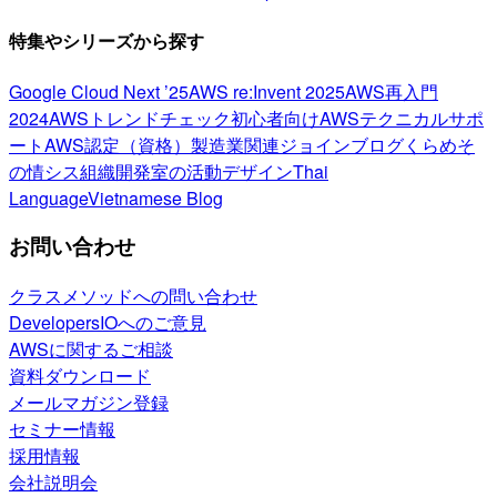
特集やシリーズから探す
Google Cloud Next ’25
AWS re:Invent 2025
AWS再入門
2024
AWSトレンドチェック
初心者向け
AWSテクニカルサポ
ート
AWS認定（資格）
製造業関連
ジョインブログ
くらめそ
の情シス
組織開発室の活動
デザイン
Thai
Language
Vietnamese Blog
お問い合わせ
クラスメソッドへの問い合わせ
DevelopersIOへのご意見
AWSに関するご相談
資料ダウンロード
メールマガジン登録
セミナー情報
採用情報
会社説明会