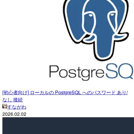
[初心者向け] ローカルの PostgreSQL へのパスワード あり/
なし 接続
すながわ
2026.02.02