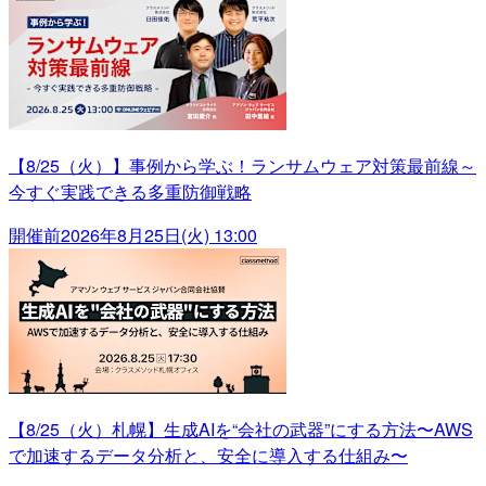
【8/25（火）】事例から学ぶ！ランサムウェア対策最前線～
今すぐ実践できる多重防御戦略
開催前
2026年8月25日(火) 13:00
【8/25（火）札幌】生成AIを“会社の武器”にする方法〜AWS
で加速するデータ分析と、安全に導入する仕組み〜