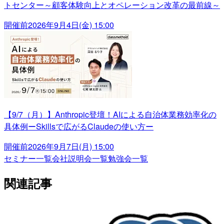
トセンター～顧客体験向上とオペレーション改革の最前線～
開催前
2026年9月4日(金) 15:00
【9/7（月）】Anthropic登壇！AIによる自治体業務効率化の
具体例ーSkillsで広がるClaudeの使い方ー
開催前
2026年9月7日(月) 15:00
セミナー一覧
会社説明会一覧
勉強会一覧
関連記事