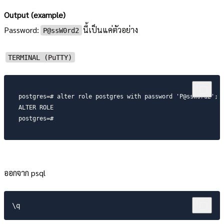
Output (example)
Password:
นี้เป็นแค่ตัวอย่าง
P@ssW0rd2
TERMINAL (PuTTY)
postgres=# alter role postgres with password 'P@ssW0rd2';

ALTER ROLE

postgres=#
ออกจาก psql