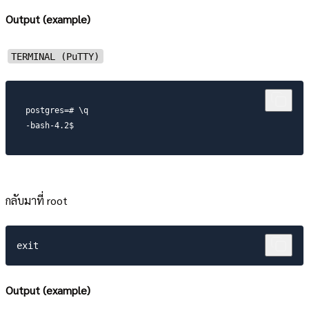
Output (example)
TERMINAL (PuTTY)
postgres=# \q

-bash-4.2$
กลับมาที่ root
Output (example)