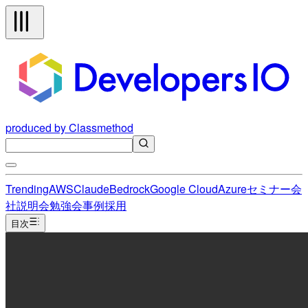
produced by Classmethod
Trending
AWS
Claude
Bedrock
Google Cloud
Azure
セミナー
会
社説明会
勉強会
事例
採用
目次