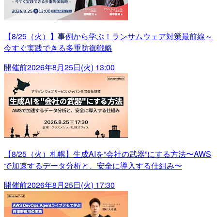
【8/25（火）】事例から学ぶ！ランサムウェア対策最前線～
今すぐ実践できる多重防御戦略
開催前
2026年8月25日(火) 13:00
【8/25（火）札幌】生成AIを“会社の武器”にする方法〜AWS
で加速するデータ分析と、安全に導入する仕組み〜
開催前
2026年8月25日(火) 17:30