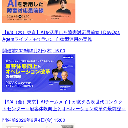
【9/3（木）東京】AIを活用した障害対応最前線 | DevOps
Agentライブデモで学ぶ、自律型運用の実践
開催前
2026年9月3日(木) 16:00
【9/4（金）東京】AIチームメイトが変える次世代コンタク
トセンター～顧客体験向上とオペレーション改革の最前線～
開催前
2026年9月4日(金) 15:00