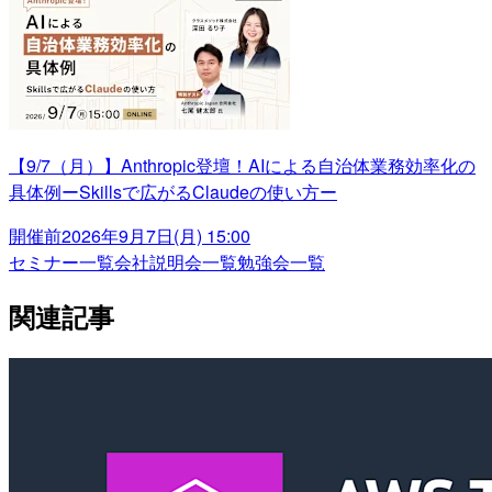
【9/7（月）】Anthropic登壇！AIによる自治体業務効率化の
具体例ーSkillsで広がるClaudeの使い方ー
開催前
2026年9月7日(月) 15:00
セミナー一覧
会社説明会一覧
勉強会一覧
関連記事