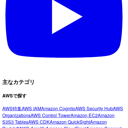
主なカテゴリ
AWSで探す
AWS特集
AWS IAM
Amazon Cognito
AWS Security Hub
AWS
Organizations
AWS Control Tower
Amazon EC2
Amazon
S3
S3 Tables
AWS CDK
Amazon QuickSight
Amazon