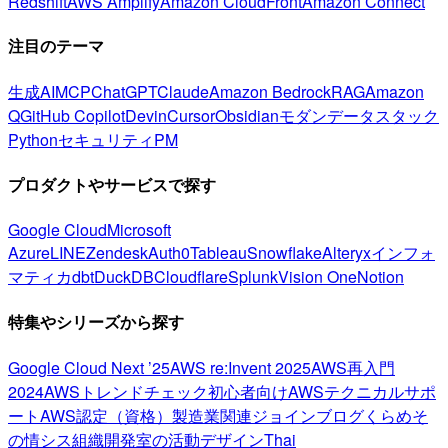
Redshift
AWS Amplify
Amazon CloudFront
Amazon Connect
注目のテーマ
生成AI
MCP
ChatGPT
Claude
Amazon Bedrock
RAG
Amazon
Q
GitHub Copilot
Devin
Cursor
Obsidian
モダンデータスタック
Python
セキュリティ
PM
プロダクトやサービスで探す
Google Cloud
Microsoft
Azure
LINE
Zendesk
Auth0
Tableau
Snowflake
Alteryx
インフォ
マティカ
dbt
DuckDB
Cloudflare
Splunk
Vision One
Notion
特集やシリーズから探す
Google Cloud Next ’25
AWS re:Invent 2025
AWS再入門
2024
AWSトレンドチェック
初心者向け
AWSテクニカルサポ
ート
AWS認定（資格）
製造業関連
ジョインブログ
くらめそ
の情シス
組織開発室の活動
デザイン
Thai