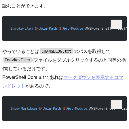
読むことができます。
Invoke-Item
 $
(
Join-Path
 $
(
Get-Module
 AWSPowerShell
*
 -
ListA
やっていることは
のパスを取得して
CHANGELOG.txt
(ファイルをダブルクリックするのと同等の操
Inovke-Item
作)しているだけです。
PowerShell Core 6.1であれば
マークダウンを表示するコマ
ンドレット
があるので、
Show-Markdown
 $
(
Join-Path
 $
(
Get-Module
 AWSPowerShell
*
 -
Lis