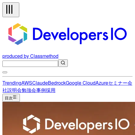
produced by Classmethod
Trending
AWS
Claude
Bedrock
Google Cloud
Azure
セミナー
会
社説明会
勉強会
事例
採用
目次