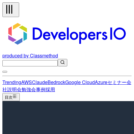
produced by Classmethod
Trending
AWS
Claude
Bedrock
Google Cloud
Azure
セミナー
会
社説明会
勉強会
事例
採用
目次