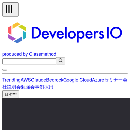
produced by Classmethod
Trending
AWS
Claude
Bedrock
Google Cloud
Azure
セミナー
会
社説明会
勉強会
事例
採用
目次