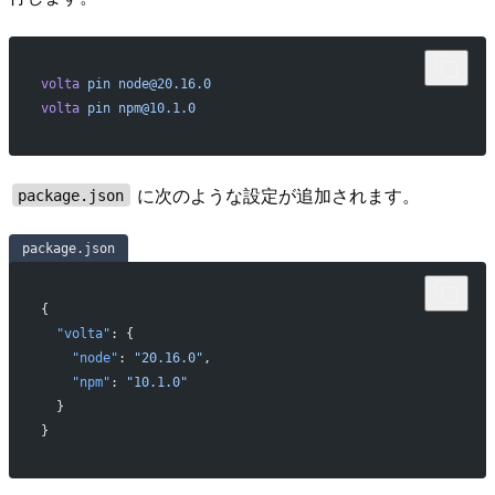
volta
 pin
 node@20.16.0
volta
 pin
 npm@10.1.0
に次のような設定が追加されます。
package.json
package.json
{
  "volta"
: {
    "node"
: 
"20.16.0"
,
    "npm"
: 
"10.1.0"
  }
}