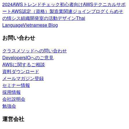
2024
AWSトレンドチェック
初心者向け
AWSテクニカルサポ
ート
AWS認定（資格）
製造業関連
ジョインブログ
くらめそ
の情シス
組織開発室の活動
デザイン
Thai
Language
Vietnamese Blog
お問い合わせ
クラスメソッドへの問い合わせ
DevelopersIOへのご意見
AWSに関するご相談
資料ダウンロード
メールマガジン登録
セミナー情報
採用情報
会社説明会
勉強会
運営会社