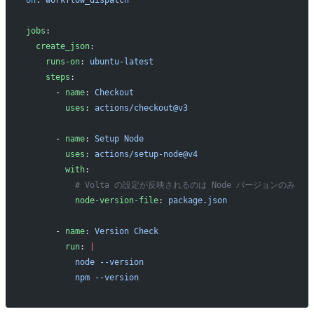
on
: 
workflow_dispatch
jobs
:
  create_json
:
    runs-on
: 
ubuntu-latest
    steps
:
      - 
name
: 
Checkout
        uses
: 
actions/checkout@v3
      - 
name
: 
Setup Node
        uses
: 
actions/setup-node@v4
        with
:
          # Volta の設定が反映されるのは Node バージョンのみ
          node-version-file
: 
package.json
      - 
name
: 
Version Check
        run
: 
|
          node --version
          npm --version