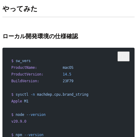
やってみた
ローカル開発環境の仕様確認
$
 sw_vers
ProductName:
            macOS
ProductVersion:
         14.5
BuildVersion:
           23F79
$
 sysctl
 -n
 machdep.cpu.brand_string
Apple
 M1
$
 node
 --version
v20.9.0
$
 npm
 --version