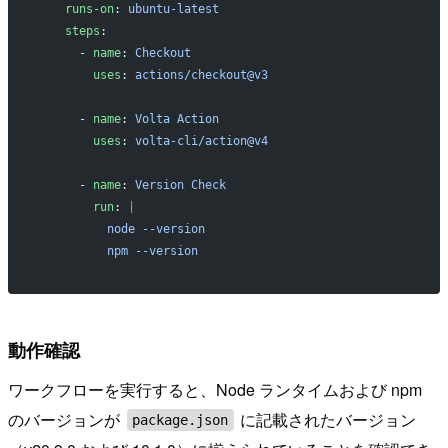
    runs-on
: 
ubuntu-latest
    steps
:
      - 
name
: 
Checkout
        uses
: 
actions/checkout@v3
      - 
name
: 
Volta Action
        uses
: 
volta-cli/action@v4
      - 
name
: 
Version Check
        run
: 
|
          node --version
          npm --version
動作確認
ワークフローを実行すると、Node ランタイムおよび npm
のバージョンが
に記載されたバージョン
package.json