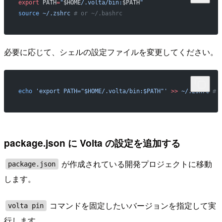
export
 PATH
=
"
$HOME
/.volta/bin:
$PATH
"
source
 ~/.zshrc
 # or ~/.bashrc
必要に応じて、シェルの設定ファイルを変更してください。
echo
 'export PATH="$HOME/.volta/bin:$PATH"'
 >>
 ~/.zshrc
 # 
package.json に Volta の設定を追加する
が作成されている開発プロジェクトに移動
package.json
します。
コマンドを固定したいバージョンを指定して実
volta pin
行します。