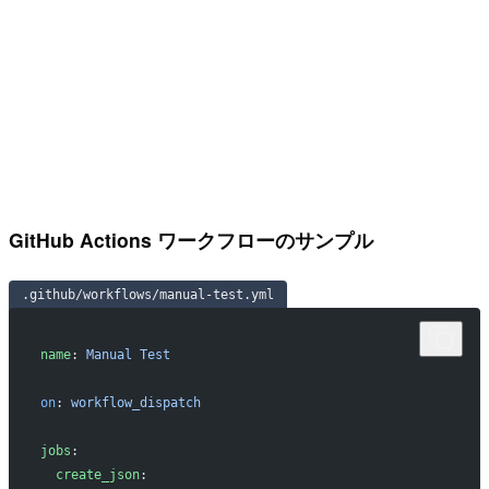
GitHub Actions ワークフローのサンプル
.github/workflows/manual-test.yml
name
: 
Manual Test
on
: 
workflow_dispatch
jobs
:
  create_json
: