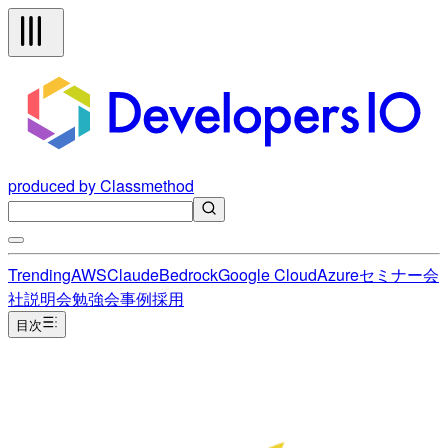
produced by Classmethod
Trending
AWS
Claude
Bedrock
Google Cloud
Azure
セミナー
会
社説明会
勉強会
事例
採用
目次