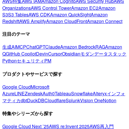
AWS特集
AWS IAM
Amazon Cognito
AWS Security Hub
AWS
Organizations
AWS Control Tower
Amazon EC2
Amazon
S3
S3 Tables
AWS CDK
Amazon QuickSight
Amazon
Redshift
AWS Amplify
Amazon CloudFront
Amazon Connect
注目のテーマ
生成AI
MCP
ChatGPT
Claude
Amazon Bedrock
RAG
Amazon
Q
GitHub Copilot
Devin
Cursor
Obsidian
モダンデータスタック
Python
セキュリティ
PM
プロダクトやサービスで探す
Google Cloud
Microsoft
Azure
LINE
Zendesk
Auth0
Tableau
Snowflake
Alteryx
インフォ
マティカ
dbt
DuckDB
Cloudflare
Splunk
Vision One
Notion
特集やシリーズから探す
Google Cloud Next ’25
AWS re:Invent 2025
AWS再入門