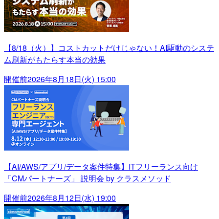
【8/18（火）】コストカットだけじゃない！AI駆動のシステ
ム刷新がもたらす本当の効果
開催前
2026年8月18日(火) 15:00
【AI/AWS/アプリ/データ案件特集】ITフリーランス向け
「CMパートナーズ」 説明会 by クラスメソッド
開催前
2026年8月12日(水) 19:00