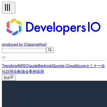
produced by Classmethod
Trending
AWS
Claude
Bedrock
Google Cloud
Azure
セミナー
会
社説明会
勉強会
事例
採用
目次