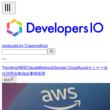
produced by Classmethod
Trending
AWS
Claude
Bedrock
Google Cloud
Azure
セミナー
会
社説明会
勉強会
事例
採用
目次