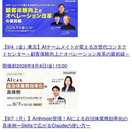
【9/4（金）東京】AIチームメイトが変える次世代コンタク
トセンター～顧客体験向上とオペレーション改革の最前線～
開催前
2026年9月4日(金) 15:00
【9/7（月）】Anthropic登壇！AIによる自治体業務効率化の
具体例ーSkillsで広がるClaudeの使い方ー