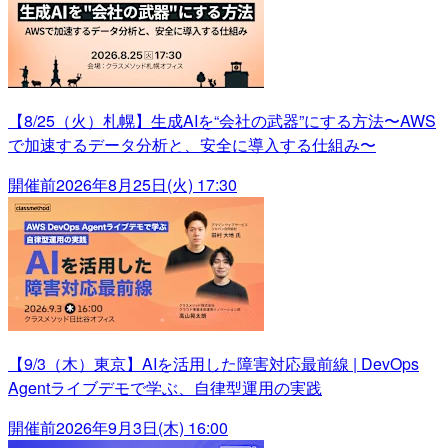
【8/25（火）札幌】生成AIを“会社の武器”にする方法〜AWS
で加速するデータ分析と、安全に導入する仕組み〜
開催前
2026年8月25日(火) 17:30
【9/3（木）東京】AIを活用した障害対応最前線 | DevOps
Agentライブデモで学ぶ、自律型運用の実践
開催前
2026年9月3日(木) 16:00