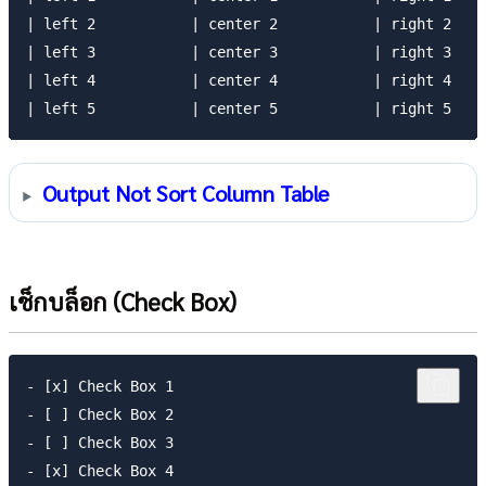
| left 2           | center 2           | right 2    
| left 3           | center 3           | right 3    
| left 4           | center 4           | right 4    
Output Not Sort Column Table
เช็กบล็อก (Check Box)
- [x] Check Box 1  

- [ ] Check Box 2

- [ ] Check Box 3
