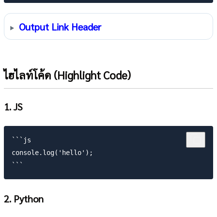
Output Link Header
ไฮไลท์โค้ด (Highlight Code)
1. JS
```js

console.log('hello');

2. Python