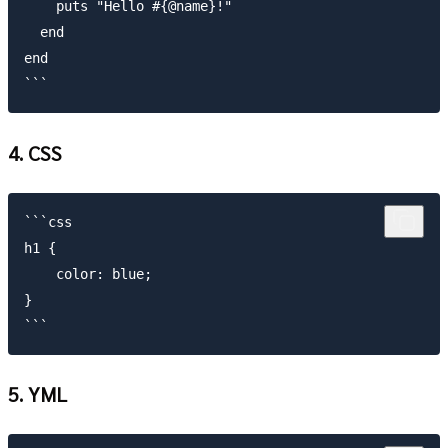
    puts "Hello #{@name}!"

  end

end

4. CSS
```css

h1 {

    color: blue;

}

5. YML