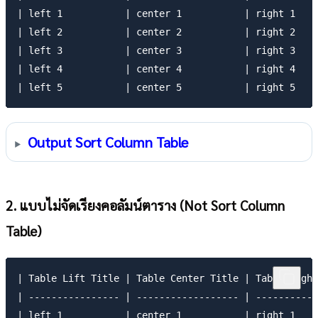
| left 1           | center 1           | right 1    
| left 2           | center 2           | right 2    
| left 3           | center 3           | right 3    
| left 4           | center 4           | right 4    
Output Sort Column Table
2. แบบไม่จัดเรียงคอลัมน์ตาราง (Not Sort Column
Table)
| Table Lift Title | Table Center Title | Table Right
| ---------------- | ------------------ | -----------
| left 1           | center 1           | right 1    