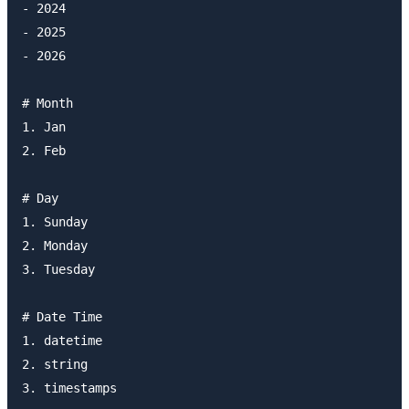
- 2024

- 2025

- 2026

# Month

1. Jan

2. Feb

# Day

1. Sunday

2. Monday

3. Tuesday

# Date Time

1. datetime

2. string
