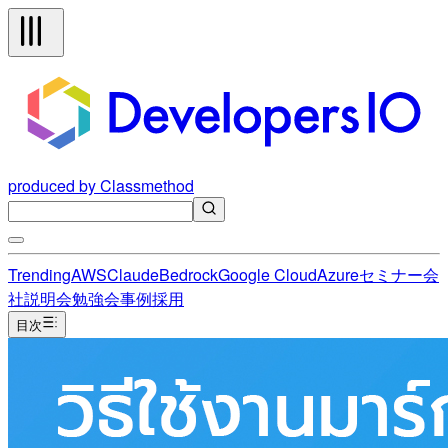
produced by Classmethod
Trending
AWS
Claude
Bedrock
Google Cloud
Azure
セミナー
会
社説明会
勉強会
事例
採用
目次