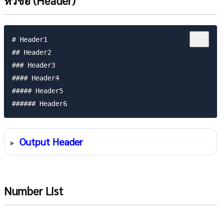
หัวข้อ (Header)
# Header1

## Header2

### Header3

#### Header4

##### Header5

Output Header
Number List