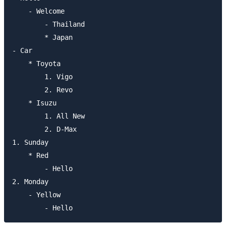
    - Welcome

        - Thailand

        * Japan

- Car

    * Toyota

        1. Vigo

        2. Revo

    * Isuzu

        1. All New

        2. D-Max

1. Sunday

    * Red

        - Hello

2. Monday

    - Yellow
