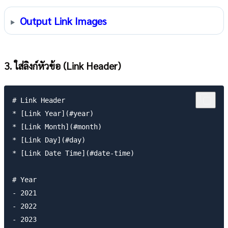
Output Link Images
3. ใส่ลิงก์หัวข้อ (Link Header)
# Link Header

* [Link Year](#year)

* [Link Month](#month)

* [Link Day](#day)

* [Link Date Time](#date-time)

# Year

- 2021

- 2022

- 2023
