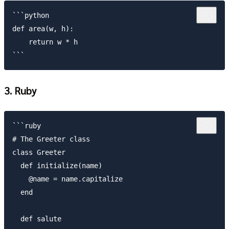
```python

def area(w, h):

    return w * h

3. Ruby
```ruby

# The Greeter class

class Greeter

  def initialize(name)

    @name = name.capitalize

  end

  def salute
