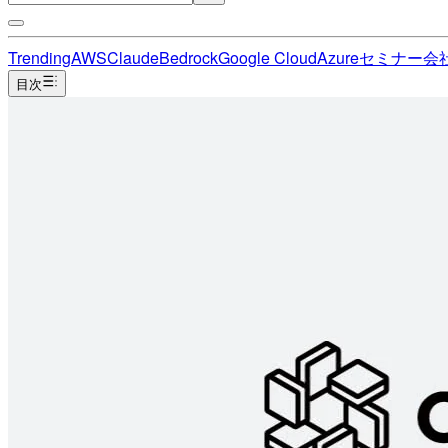
Trending
AWS
Claude
Bedrock
Google Cloud
Azure
セミナー
会
目次