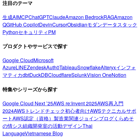
注目のテーマ
生成AI
MCP
ChatGPT
Claude
Amazon Bedrock
RAG
Amazon
Q
GitHub Copilot
Devin
Cursor
Obsidian
モダンデータスタック
Python
セキュリティ
PM
プロダクトやサービスで探す
Google Cloud
Microsoft
Azure
LINE
Zendesk
Auth0
Tableau
Snowflake
Alteryx
インフォ
マティカ
dbt
DuckDB
Cloudflare
Splunk
Vision One
Notion
特集やシリーズから探す
Google Cloud Next ’25
AWS re:Invent 2025
AWS再入門
2024
AWSトレンドチェック
初心者向け
AWSテクニカルサポ
ート
AWS認定（資格）
製造業関連
ジョインブログ
くらめそ
の情シス
組織開発室の活動
デザイン
Thai
Language
Vietnamese Blog