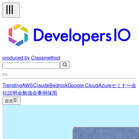
produced by Classmethod
Trending
AWS
Claude
Bedrock
Google Cloud
Azure
セミナー
会
社説明会
勉強会
事例
採用
目次