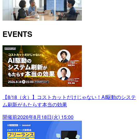
EVENTS
【8/18（火）】コストカットだけじゃない！AI駆動のシステ
ム刷新がもたらす本当の効果
開催前
2026年8月18日(火) 15:00