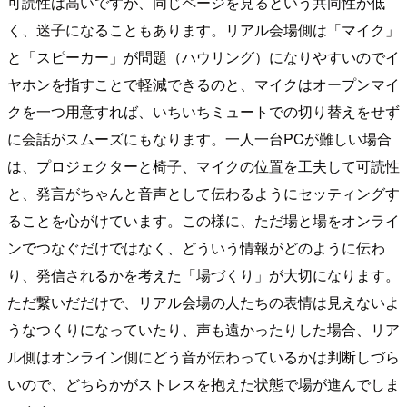
可読性は高いですが、同じページを見るという共同性が低
く、迷子になることもあります。リアル会場側は「マイク」
と「スピーカー」が問題（ハウリング）になりやすいのでイ
ヤホンを指すことで軽減できるのと、マイクはオープンマイ
クを一つ用意すれば、いちいちミュートでの切り替えをせず
に会話がスムーズにもなります。一人一台PCが難しい場合
は、プロジェクターと椅子、マイクの位置を工夫して可読性
と、発言がちゃんと音声として伝わるようにセッティングす
ることを心がけています。この様に、ただ場と場をオンライ
ンでつなぐだけではなく、どういう情報がどのように伝わ
り、発信されるかを考えた「場づくり」が大切になります。
ただ繋いだだけで、リアル会場の人たちの表情は見えないよ
うなつくりになっていたり、声も遠かったりした場合、リア
ル側はオンライン側にどう音が伝わっているかは判断しづら
いので、どちらかがストレスを抱えた状態で場が進んでしま