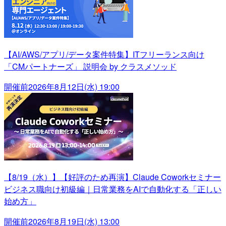
【AI/AWS/アプリ/データ案件特集】ITフリーランス向け
「CMパートナーズ」 説明会 by クラスメソッド
開催前
2026年8月12日(水) 19:00
【8/19（水）】【好評のため再演】Claude Coworkセミナー
ビジネス職向け初級編｜日常業務をAIで自動化する「正しい
始め方」
開催前
2026年8月19日(水) 13:00