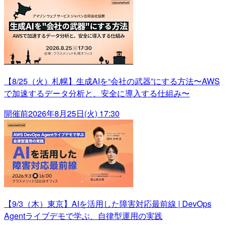
【8/25（火）札幌】生成AIを“会社の武器”にする方法〜AWS
で加速するデータ分析と、安全に導入する仕組み〜
開催前
2026年8月25日(火) 17:30
【9/3（木）東京】AIを活用した障害対応最前線 | DevOps
Agentライブデモで学ぶ、自律型運用の実践