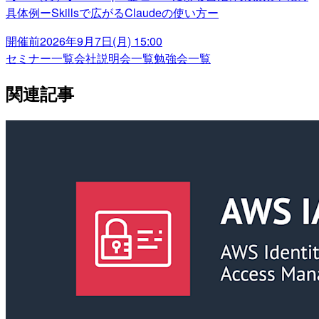
具体例ーSkillsで広がるClaudeの使い方ー
開催前
2026年9月7日(月) 15:00
セミナー一覧
会社説明会一覧
勉強会一覧
関連記事