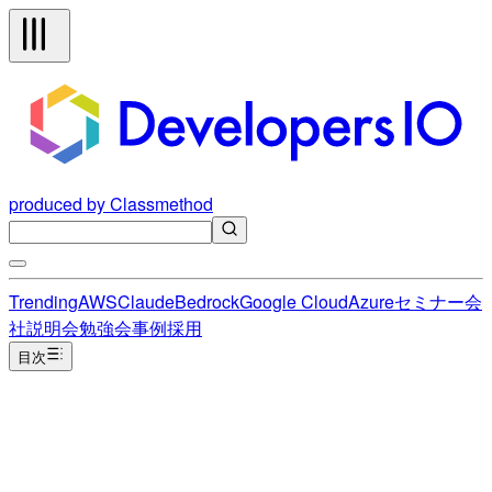
produced by Classmethod
Trending
AWS
Claude
Bedrock
Google Cloud
Azure
セミナー
会
社説明会
勉強会
事例
採用
目次