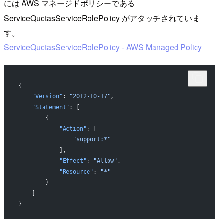
には AWS マネージドポリシーである
ServiceQuotasServiceRolePolicy がアタッチされていま
す。
ServiceQuotasServiceRolePolicy - AWS Managed Policy
{
    "Version"
: 
"2012-10-17"
,
    "Statement"
: [
        {
            "Action"
: [
                "support:*"
            ],
            "Effect"
: 
"Allow"
,
            "Resource"
: 
"*"
        }
    ]
}