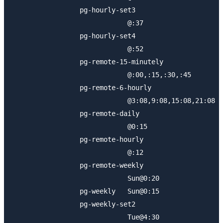
                 pg-hourly-set3

                             @:37

                 pg-hourly-set4

                             @:52

                 pg-remote-15-minutely

                             @:00,:15,:30,:45

                 pg-remote-6-hourly

                             @3:08,9:08,15:08,21:08

                 pg-remote-daily

                             @0:15

                 pg-remote-hourly

                             @:12

                 pg-remote-weekly

                             Sun@0:20

                 pg-weekly   Sun@0:15

                 pg-weekly-set2

                             Tue@4:30
