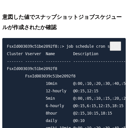
意図した値でスナップショットジョブスケジュー
ルが作成されたか確認
FsxId003039c51be2092f8::> job schedule cron show

Cluster Vserver  Name        Description

------- -------- ----------- ------------------------
FsxId003039c51be2092f8

        FsxId003039c51be2092f8

                 10min       @:00,:10,:20,:30,:40,:50

                 12-hourly   @0:15,12:15

                 5min        @:00,:05,:10,:15,:20,:25
                 6-hourly    @0:15,6:15,12:15,18:15

                 8hour       @2:15,10:15,18:15

                 daily       @0:10
