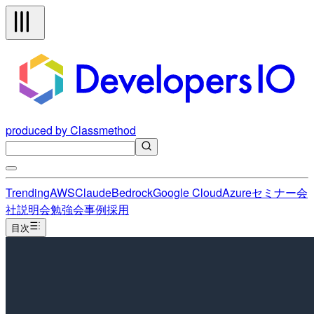
produced by Classmethod
Trending
AWS
Claude
Bedrock
Google Cloud
Azure
セミナー
会
社説明会
勉強会
事例
採用
目次