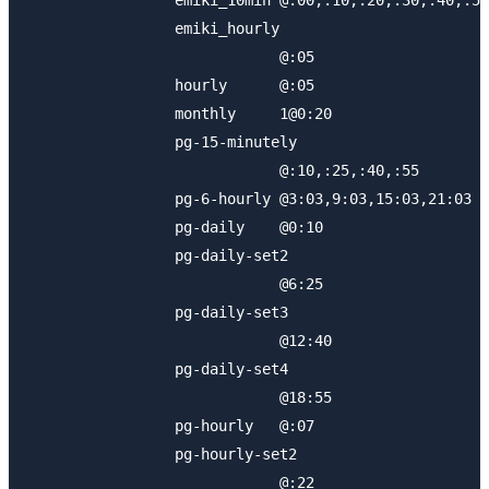
                 emiki_10min @:00,:10,:20,:30,:40,:50

                 emiki_hourly

                             @:05

                 hourly      @:05

                 monthly     1@0:20

                 pg-15-minutely

                             @:10,:25,:40,:55

                 pg-6-hourly @3:03,9:03,15:03,21:03

                 pg-daily    @0:10

                 pg-daily-set2

                             @6:25

                 pg-daily-set3

                             @12:40

                 pg-daily-set4

                             @18:55

                 pg-hourly   @:07

                 pg-hourly-set2

                             @:22
