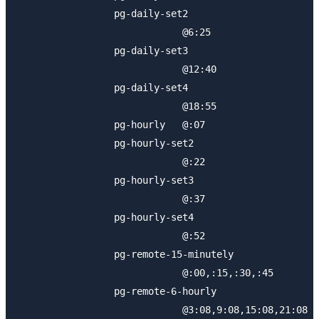
                 pg-daily-set2

                             @6:25

                 pg-daily-set3

                             @12:40

                 pg-daily-set4

                             @18:55

                 pg-hourly   @:07

                 pg-hourly-set2

                             @:22

                 pg-hourly-set3

                             @:37

                 pg-hourly-set4

                             @:52

                 pg-remote-15-minutely

                             @:00,:15,:30,:45

                 pg-remote-6-hourly

                             @3:08,9:08,15:08,21:08
