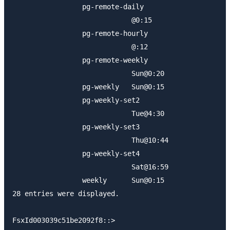
                 pg-remote-daily

                             @0:15

                 pg-remote-hourly

                             @:12

                 pg-remote-weekly

                             Sun@0:20

                 pg-weekly   Sun@0:15

                 pg-weekly-set2

                             Tue@4:30

                 pg-weekly-set3

                             Thu@10:44

                 pg-weekly-set4

                             Sat@16:59

                 weekly      Sun@0:15

28 entries were displayed.
