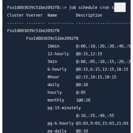
FsxId003039c51be2092f8::> job schedule cron show

Cluster Vserver  Name        Description

------- -------- ----------- ------------------------
FsxId003039c51be2092f8

        FsxId003039c51be2092f8

                 10min       @:00,:10,:20,:30,:40,:50

                 12-hourly   @0:15,12:15

                 5min        @:00,:05,:10,:15,:20,:25
                 6-hourly    @0:15,6:15,12:15,18:15

                 8hour       @2:15,10:15,18:15

                 daily       @0:10

                 hourly      @:05

                 monthly     1@0:20

                 pg-15-minutely

                             @:10,:25,:40,:55

                 pg-6-hourly @3:03,9:03,15:03,21:03

                 pg-daily    @0:10
