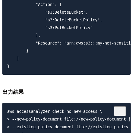
            "Action": [

                "s3:DeleteBucket",

                "s3:DeleteBucketPolicy",

                "s3:PutBucketPolicy"

            ],

            "Resource": "arn:aws:s3:::my-not-sensitiv
        }

    ]

出力結果
aws accessanalyzer check-no-new-access \

> --new-policy-document file://new-policy-document.js
> --existing-policy-document file://existing-policy-d