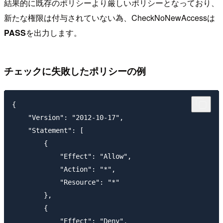
結果的に既存のポリシーより厳しいポリシーとなっており、
新たな権限は付与されていない為、CheckNoNewAccessは
PASS
を出力します。
チェックに失敗したポリシーの例
{

    "Version": "2012-10-17",

    "Statement": [

        {

            "Effect": "Allow",

            "Action": "*",

            "Resource": "*"

        },

        {

            "Effect": "Deny",
