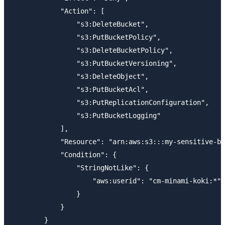
            "Action": [

                "s3:DeleteBucket",

                "s3:PutBucketPolicy",

                "s3:DeleteBucketPolicy",

                "s3:PutBucketVersioning",

                "s3:DeleteObject",

                "s3:PutBucketAcl",

                "s3:PutReplicationConfiguration",

                "s3:PutBucketLogging"

            ],

            "Resource": "arn:aws:s3:::my-sensitive-bu
            "Condition": {

                "StringNotLike": {

                    "aws:userid": "cm-minami-koki:*"

                }

            }

        }
