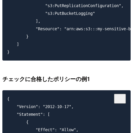
                "s3:PutReplicationConfiguration",

                "s3:PutBucketLogging"

            ],

            "Resource": "arn:aws:s3:::my-sensitive-bu
        }

    ]

チェックに合格したポリシーの例1
{

    "Version": "2012-10-17",

    "Statement": [

        {

            "Effect": "Allow",
