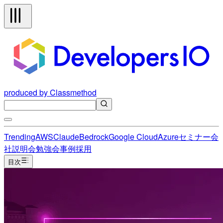
produced by Classmethod
Trending
AWS
Claude
Bedrock
Google Cloud
Azure
セミナー
会
社説明会
勉強会
事例
採用
目次