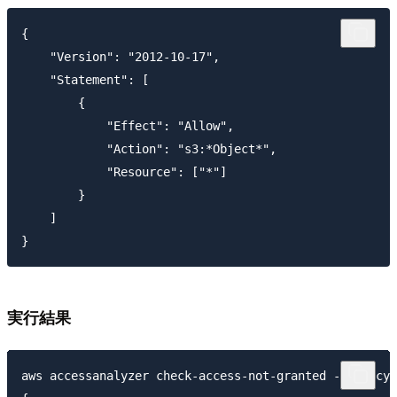
{

    "Version": "2012-10-17",

    "Statement": [

        {

            "Effect": "Allow",

            "Action": "s3:*Object*",

            "Resource": ["*"] 

        }

    ]

実行結果
aws accessanalyzer check-access-not-granted --policy-