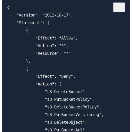
{

    "Version": "2012-10-17",

    "Statement": [

        {

            "Effect": "Allow",

            "Action": "*",

            "Resource": "*"

        },

        {

            "Effect": "Deny",

            "Action": [

                "s3:DeleteBucket",

                "s3:PutBucketPolicy",

                "s3:DeleteBucketPolicy",

                "s3:PutBucketVersioning",

                "s3:DeleteObject",

                "s3:PutBucketAcl",
