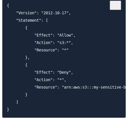
{

    "Version": "2012-10-17",

    "Statement": [

        {

            "Effect": "Allow",

            "Action": "s3:*",

            "Resource": "*"

        }, 

        {

            "Effect": "Deny",

            "Action": "*",

            "Resource": "arn:aws:s3:::my-sensitive-bu
        }

    ]
