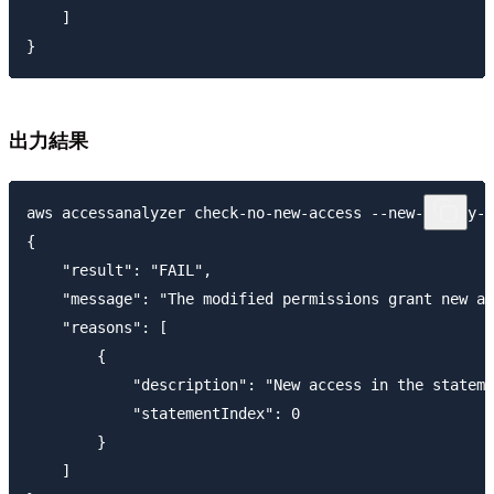
    ]

出力結果
aws accessanalyzer check-no-new-access --new-policy-d
{

    "result": "FAIL",

    "message": "The modified permissions grant new ac
    "reasons": [

        {

            "description": "New access in the stateme
            "statementIndex": 0

        }

    ]
