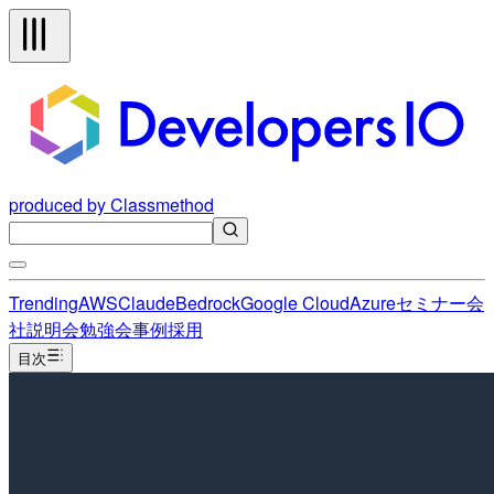
produced by Classmethod
Trending
AWS
Claude
Bedrock
Google Cloud
Azure
セミナー
会
社説明会
勉強会
事例
採用
目次