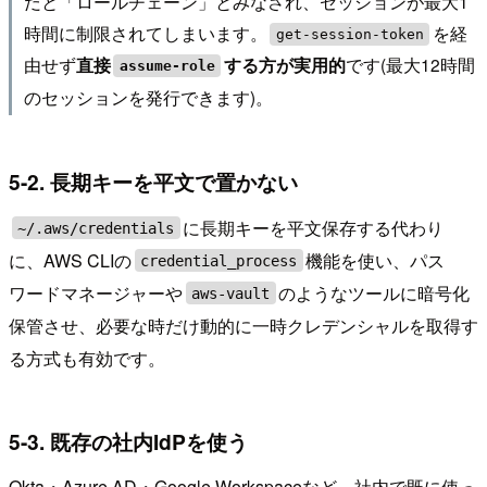
だと「ロールチェーン」とみなされ、セッションが最大1
時間に制限されてしまいます。
を経
get-session-token
由せず
です(最大12時間
直接
する方が実用的
assume-role
のセッションを発行できます)。
5-2. 長期キーを平文で置かない
に長期キーを平文保存する代わり
~/.aws/credentials
に、AWS CLIの
機能を使い、パス
credential_process
ワードマネージャーや
のようなツールに暗号化
aws-vault
保管させ、必要な時だけ動的に一時クレデンシャルを取得す
る方式も有効です。
5-3. 既存の社内IdPを使う
Okta・Azure AD・Google Workspaceなど、社内で既に使っ