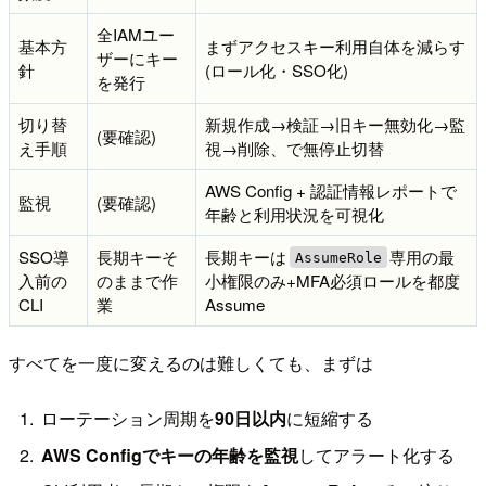
全IAMユー
基本方
まずアクセスキー利用自体を減らす
ザーにキー
針
(ロール化・SSO化)
を発行
切り替
新規作成→検証→旧キー無効化→監
(要確認)
え手順
視→削除、で無停止切替
AWS Config + 認証情報レポートで
監視
(要確認)
年齢と利用状況を可視化
SSO導
長期キーそ
長期キーは
専用の最
AssumeRole
入前の
のままで作
小権限のみ+MFA必須ロールを都度
CLI
業
Assume
すべてを一度に変えるのは難しくても、まずは
ローテーション周期を
90日以内
に短縮する
AWS Configでキーの年齢を監視
してアラート化する