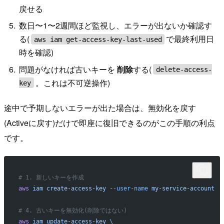
戻せる
数日〜1〜2週間ほど監視し、エラーが出ないか確認す
る(
で最終利用日
aws iam get-access-key-last-used
時を確認)
問題がなければ古いキーを
削除
する(
delete-access-
。これは不可逆操作)
key
途中で予期しないエラーが出た場合は、無効化を戻す
(Activeに戻す)だけで即座に復旧できるのがこの手順の利点
です。
# 1. 新しいキーを作成
aws
 iam
 create-access-key
 --user-name
 my-service-account
# 4. 古いキーを無効化(削除ではない)
aws
 iam
 update-access-key
 \