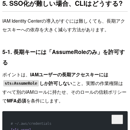
5. SSO化が難しい場合、CLIはどうする?
IAM Identity Centerの導入がすぐには難しくても、長期アク
セスキーへの依存を大きく減らす方法があります。
5-1. 長期キーには「AssumeRoleのみ」を許可す
る
ポイントは、
IAMユーザーの長期アクセスキーには
しか許可しない
こと。実際の作業権限は
sts:AssumeRole
すべて別のIAMロールに持たせ、そのロールの信頼ポリシー
で
MFA必須
を条件にします。
# ~/.aws/credentials
[cli-user]