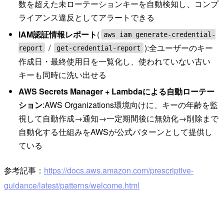
数を超えた未ローテーションキーを自動検知し、コンプ
ライアンス違反としてアラートできる
IAM認証情報レポート
(
aws iam generate-credential-
/
):全ユーザーのキー
report
get-credential-report
作成日・最終使用日を一覧化し、使われていない古い
キーも同時に洗い出せる
AWS Secrets Manager + Lambdaによる自動ローテー
ション
:AWS Organizations環境向けに、キーの年齢を監
視して自動作成→通知→一定期間後に無効化→削除まで
自動化する仕組みをAWSが公式パターンとして提供し
ている
参考記事：
https://docs.aws.amazon.com/prescriptive-
guidance/latest/patterns/welcome.html