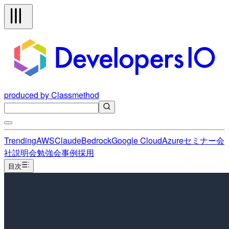
produced by Classmethod
Trending
AWS
Claude
Bedrock
Google Cloud
Azure
セミナー
会
社説明会
勉強会
事例
採用
目次