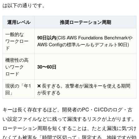
は以下の通りです。
運用レベル
推奨ローテーション周期
一般的な
90日以内
(CIS AWS Foundations Benchmarkや
ワークロー
AWS Configの標準ルールもデフォルト90日)
ド
機密性の高
いワーク
30〜60日
ロード
現状の「年1
❌ 長すぎる。攻撃者が漏洩キーを使える期間
回」
が長すぎる
キーは長く存在するほど、開発者のPC・CI/CDのログ・古
い設定ファイルなどに残って漏洩するリスクが上がります。
ローテーション周期を短くすることは、たとえ漏洩に気づけ
なくても被害を「時間で区切って」限定する、地味ですが効