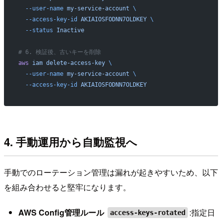
  --user-name
 my-service-account
 \
  --access-key-id
 AKIAIOSFODNN7OLDKEY
 \
  --status
 Inactive
# 6. 検証後、古いキーを削除
aws
 iam
 delete-access-key
 \
  --user-name
 my-service-account
 \
  --access-key-id
 AKIAIOSFODNN7OLDKEY
4. 手動運用から自動監視へ
手動でのローテーション管理は漏れが起きやすいため、以下
を組み合わせると堅牢になります。
AWS Config管理ルール
:指定日
access-keys-rotated