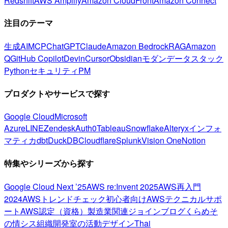
Redshift
AWS Amplify
Amazon CloudFront
Amazon Connect
注目のテーマ
生成AI
MCP
ChatGPT
Claude
Amazon Bedrock
RAG
Amazon
Q
GitHub Copilot
Devin
Cursor
Obsidian
モダンデータスタック
Python
セキュリティ
PM
プロダクトやサービスで探す
Google Cloud
Microsoft
Azure
LINE
Zendesk
Auth0
Tableau
Snowflake
Alteryx
インフォ
マティカ
dbt
DuckDB
Cloudflare
Splunk
Vision One
Notion
特集やシリーズから探す
Google Cloud Next ’25
AWS re:Invent 2025
AWS再入門
2024
AWSトレンドチェック
初心者向け
AWSテクニカルサポ
ート
AWS認定（資格）
製造業関連
ジョインブログ
くらめそ
の情シス
組織開発室の活動
デザイン
Thai