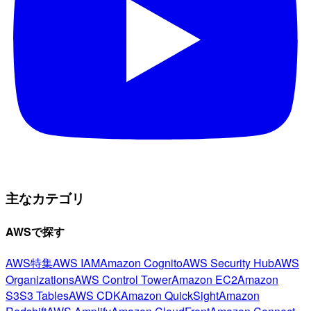
主なカテゴリ
AWSで探す
AWS特集
AWS IAM
Amazon Cognito
AWS Security Hub
AWS
Organizations
AWS Control Tower
Amazon EC2
Amazon
S3
S3 Tables
AWS CDK
Amazon QuickSight
Amazon