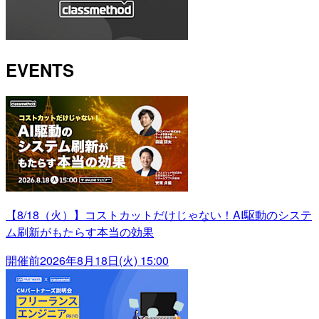
EVENTS
【8/18（火）】コストカットだけじゃない！AI駆動のシステ
ム刷新がもたらす本当の効果
開催前
2026年8月18日(火) 15:00