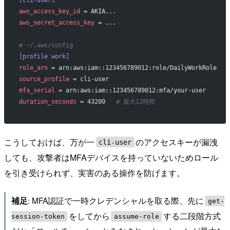
aws_access_key_id
 = AKIA...
aws_secret_access_key
 = ...
# ~/.aws/config
[profile work]
role_arn
 = arn:aws:iam::123456789012:role/DailyWorkRole
source_profile
 = cli-user
mfa_serial
 = arn:aws:iam::123456789012:mfa/your-user
duration_seconds
 = 43200   
# 最大12時間
こうしておけば、万が一
のアクセスキーが漏洩
cli-user
しても、攻撃者はMFAデバイスを持っていないためロール
を引き受けられず、実害のある操作を防げます。
: MFA認証で一時クレデンシャルを取る際、先に
補足
get-
をしてから
する二段階方式
session-token
assume-role