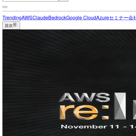
Trending
AWS
Claude
Bedrock
Google Cloud
Azure
セミナー
会
目次