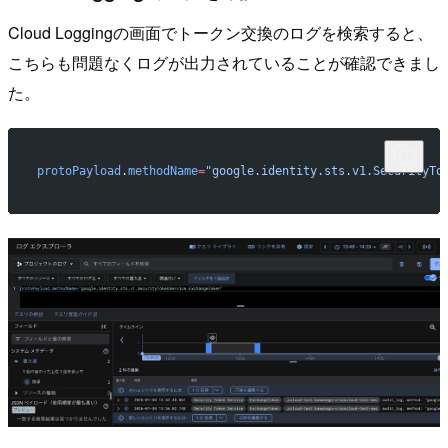
Cloud Loggingの画面でトークン交換のログを検索すると、
こちらも問題なくログが出力されていることが確認できまし
た。
protoPayload
.
methodName
=
"google.identity.sts.v1.SecurityTo