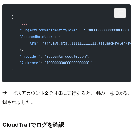
{
    ...,
    "SubjectFromWebIdentityToken"
: 
"100000000000000000001"
    "AssumedRoleUser"
: {
        "Arn"
: 
"arn:aws:sts::111111111111:assumed-role/kaw
    },
    "Provider"
: 
"accounts.google.com"
,
    "Audience"
: 
"100000000000000000001"
}
サービスアカウント2で同様に実行すると、別の一意IDが記
録されました。
CloudTrailでログを確認