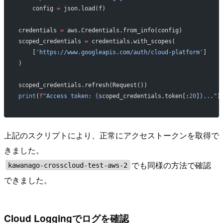
    config 
=
 json.load(f)
credentials 
=
 aws.Credentials.from_info(config)
scoped_credentials 
=
 credentials.with_scopes(
    [
'https://www.googleapis.com/auth/cloud-platform'
]
)
scoped_credentials.refresh(Request())
print
(
f
"Access token: 
{
scoped_credentials.token[:
20
]
}
..."
)
上記のスクリプトにより、正常にアクセストークンを取得で
きました。
でも同様の方法で確認
kawanago-crosscloud-test-aws-2
できました。
Cloud Loggingでログを確認