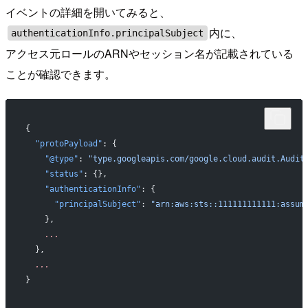
イベントの詳細を開いてみると、
内に、
authenticationInfo.principalSubject
アクセス元ロールのARNやセッション名が記載されている
ことが確認できます。
{
  "protoPayload"
: {
    "@type"
: 
"type.googleapis.com/google.cloud.audit.Audit
    "status"
: {},
    "authenticationInfo"
: {
      "principalSubject"
: 
"arn:aws:sts::111111111111:assum
    },
    ...
  },
  ...
}