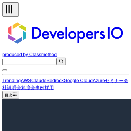
produced by Classmethod
Trending
AWS
Claude
Bedrock
Google Cloud
Azure
セミナー
会
社説明会
勉強会
事例
採用
目次