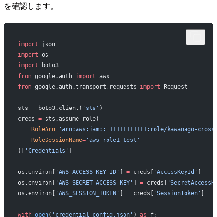
を確認します。
import
 json
import
 os
import
 boto3
from
 google.auth 
import
 aws
from
 google.auth.transport.requests 
import
 Request
sts 
=
 boto3.client(
'sts'
)
creds 
=
 sts.assume_role(
    RoleArn
=
'arn:aws:iam::111111111111:role/kawanago-cross
    RoleSessionName
=
'aws-role1-test'
)[
'Credentials'
]
os.environ[
'AWS_ACCESS_KEY_ID'
] 
=
 creds[
'AccessKeyId'
]
os.environ[
'AWS_SECRET_ACCESS_KEY'
] 
=
 creds[
'SecretAccessK
os.environ[
'AWS_SESSION_TOKEN'
] 
=
 creds[
'SessionToken'
]
with
 open
(
'credential-config.json'
) 
as
 f: