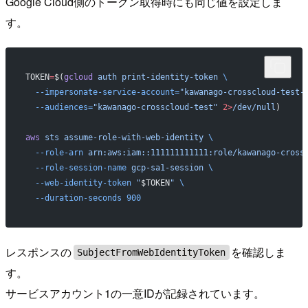
Google Cloud側のトークン取得時にも同じ値を設定しま
す。
TOKEN
=
$(
gcloud
 auth
 print-identity-token
 \
  --impersonate-service-account=
"kawanago-crosscloud-test-
  --audiences=
"kawanago-crosscloud-test"
 2>
/dev/null
)
aws
 sts
 assume-role-with-web-identity
 \
  --role-arn
 arn:aws:iam::111111111111:role/kawanago-cross
  --role-session-name
 gcp-sa1-session
 \
  --web-identity-token
 "
$TOKEN
"
 \
  --duration-seconds
 900
レスポンスの
を確認しま
SubjectFromWebIdentityToken
す。
サービスアカウント1の一意IDが記録されています。