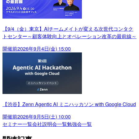
【9/4（金）東京】AIチームメイトが変える次世代コンタク
トセンター～顧客体験向上とオペレーション改革の最前線～
開催前
2026年9月4日(金) 15:00
【渋谷】Zenn Agentic AI ミニハッカソン with Google Cloud
開催前
2026年9月5日(土) 10:00
セミナー一覧
会社説明会一覧
勉強会一覧