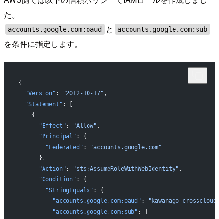
た。
と
accounts.google.com:oaud
accounts.google.com:sub
を条件に指定します。
{
  "Version"
: 
"2012-10-17"
,
  "Statement"
: [
    {
      "Effect"
: 
"Allow"
,
      "Principal"
: {
        "Federated"
: 
"accounts.google.com"
      },
      "Action"
: 
"sts:AssumeRoleWithWebIdentity"
,
      "Condition"
: {
        "StringEquals"
: {
          "accounts.google.com:oaud"
: 
"kawanago-crosscloud
          "accounts.google.com:sub"
: [