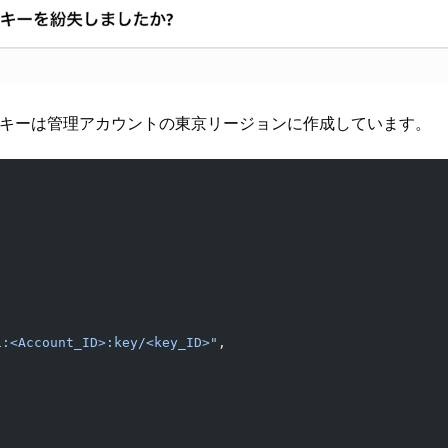
 キーは管理アカウントの東京リージョンに作成しています。
1:<Account_ID>:key/<key_ID>"
,