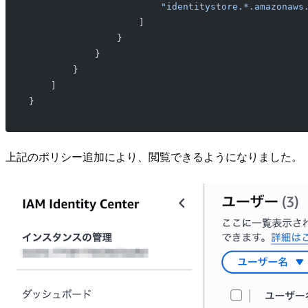
                        "identitystore.*.amazonaws
                    ]
                }
            }
        }
    ]
}
上記のポリシー追加により、閲覧できるようになりました。