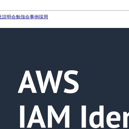
社説明会
勉強会
事例
採用