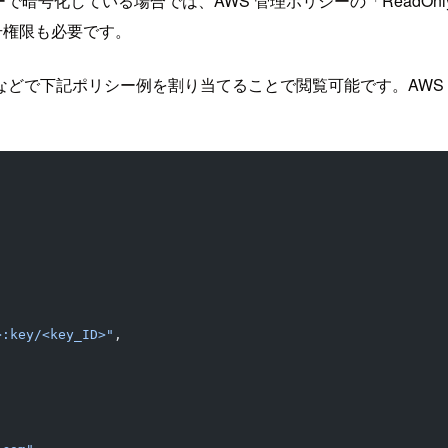
ジドキーで暗号化している場合では、AWS 管理ポリシーの「ReadOnlyAcc
号権限も必要です。
などで下記ポリシー例を割り当てることで閲覧可能です。AWS IAM 
>:key/<key_ID>"
,