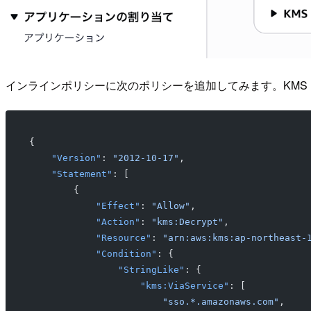
インラインポリシーに次のポリシーを追加してみます。KMS
{
    "Version"
: 
"2012-10-17"
,
    "Statement"
: [
        {
            "Effect"
: 
"Allow"
,
            "Action"
: 
"kms:Decrypt"
,
            "Resource"
: 
"arn:aws:kms:ap-northeast-
            "Condition"
: {
                "StringLike"
: {
                    "kms:ViaService"
: [
                        "sso.*.amazonaws.com"
,