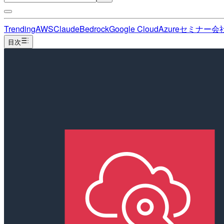
Trending
AWS
Claude
Bedrock
Google Cloud
Azure
セミナー
会
目次