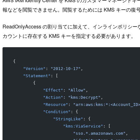
AWS IAM Identity Center を KMS のカスタマーマネー
報などを閲覧できません。閲覧するためには KMS キーの復
ReadOnlyAccess の割り当てに加えて、インラインポリシー
カウントに存在する KMS キーを指定する必要があります。
{
    "Version"
: 
"2012-10-17"
,
    "Statement"
: [
        {
            "Effect"
: 
"Allow"
,
            "Action"
: 
"kms:Decrypt"
,
            "Resource"
: 
"arn:aws:kms:*:<Account_ID
            "Condition"
: {
                "StringLike"
: {
                    "kms:ViaService"
: [
                        "sso.*.amazonaws.com"
,