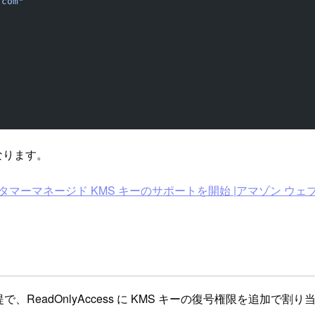
.com"
なります。
タマーマネージド KMS キーのサポートを開始 |アマゾン ウェ
ている前提で、ReadOnlyAccess に KMS キーの復号権限を追加で