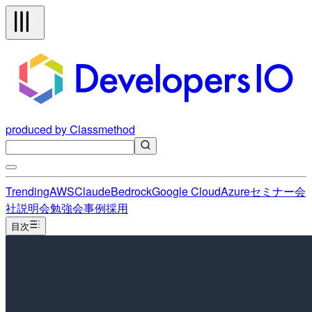
produced by Classmethod
Trending
AWS
Claude
Bedrock
Google Cloud
Azure
セミナー
会
社説明会
勉強会
事例
採用
目次