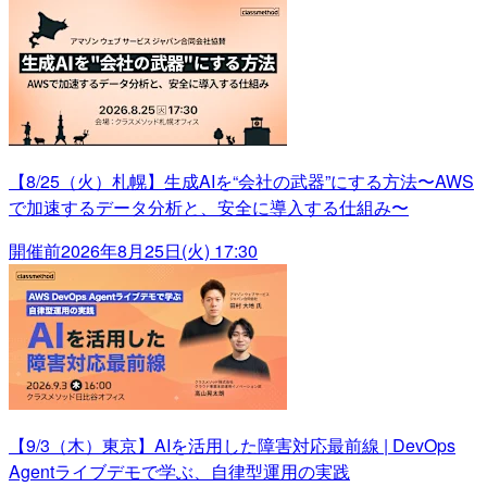
【8/25（火）札幌】生成AIを“会社の武器”にする方法〜AWS
で加速するデータ分析と、安全に導入する仕組み〜
開催前
2026年8月25日(火) 17:30
【9/3（木）東京】AIを活用した障害対応最前線 | DevOps
Agentライブデモで学ぶ、自律型運用の実践