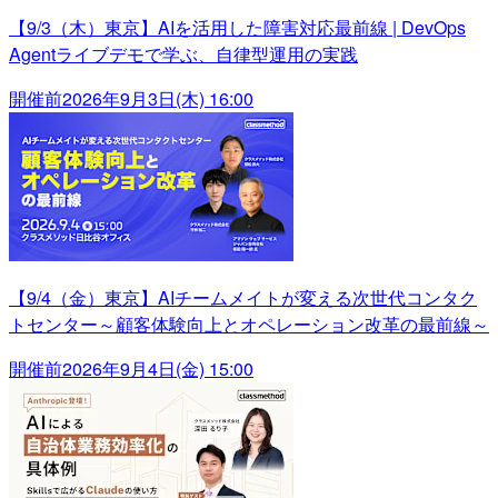
【9/3（木）東京】AIを活用した障害対応最前線 | DevOps
Agentライブデモで学ぶ、自律型運用の実践
開催前
2026年9月3日(木) 16:00
【9/4（金）東京】AIチームメイトが変える次世代コンタク
トセンター～顧客体験向上とオペレーション改革の最前線～
開催前
2026年9月4日(金) 15:00