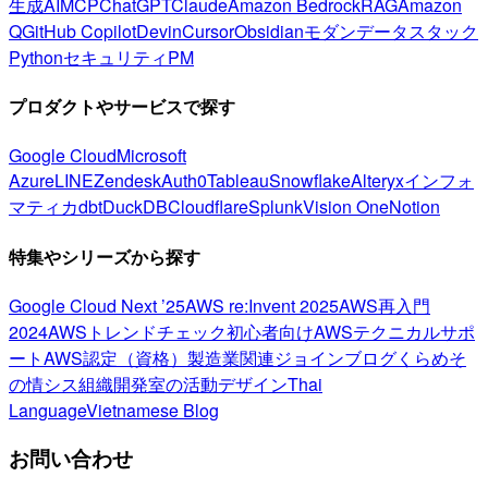
生成AI
MCP
ChatGPT
Claude
Amazon Bedrock
RAG
Amazon
Q
GitHub Copilot
Devin
Cursor
Obsidian
モダンデータスタック
Python
セキュリティ
PM
プロダクトやサービスで探す
Google Cloud
Microsoft
Azure
LINE
Zendesk
Auth0
Tableau
Snowflake
Alteryx
インフォ
マティカ
dbt
DuckDB
Cloudflare
Splunk
Vision One
Notion
特集やシリーズから探す
Google Cloud Next ’25
AWS re:Invent 2025
AWS再入門
2024
AWSトレンドチェック
初心者向け
AWSテクニカルサポ
ート
AWS認定（資格）
製造業関連
ジョインブログ
くらめそ
の情シス
組織開発室の活動
デザイン
Thai
Language
Vietnamese Blog
お問い合わせ