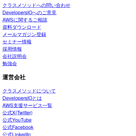
クラスメソッドへの問い合わせ
DevelopersIOへのご意見
AWSに関するご相談
資料ダウンロード
メールマガジン登録
セミナー情報
採用情報
会社説明会
勉強会
運営会社
クラスメソッドについて
DevelopersIOとは
AWS支援サービス一覧
公式X(Twitter)
公式YouTube
公式Facebook
公式LinkedIn