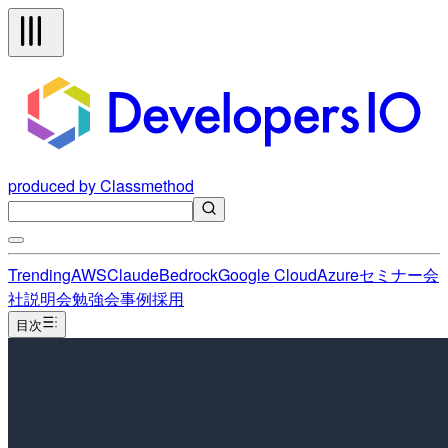
produced by Classmethod
Trending
AWS
Claude
Bedrock
Google Cloud
Azure
セミナー
会
社説明会
勉強会
事例
採用
目次