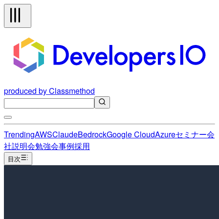
produced by Classmethod
Trending
AWS
Claude
Bedrock
Google Cloud
Azure
セミナー
会
社説明会
勉強会
事例
採用
目次