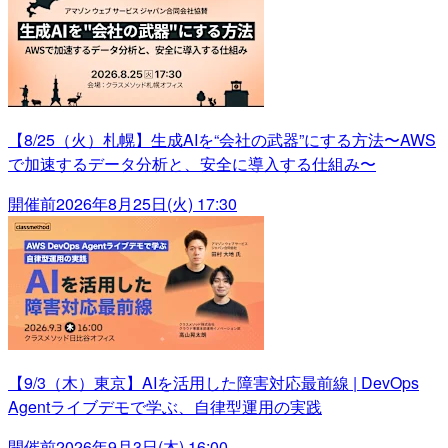
【8/25（火）札幌】生成AIを“会社の武器”にする方法〜AWS
で加速するデータ分析と、安全に導入する仕組み〜
開催前
2026年8月25日(火) 17:30
【9/3（木）東京】AIを活用した障害対応最前線 | DevOps
Agentライブデモで学ぶ、自律型運用の実践
開催前
2026年9月3日(木) 16:00