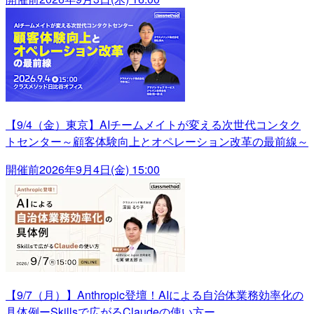
【9/4（金）東京】AIチームメイトが変える次世代コンタク
トセンター～顧客体験向上とオペレーション改革の最前線～
開催前
2026年9月4日(金) 15:00
【9/7（月）】Anthropic登壇！AIによる自治体業務効率化の
具体例ーSkillsで広がるClaudeの使い方ー