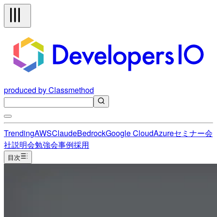
produced by Classmethod
Trending
AWS
Claude
Bedrock
Google Cloud
Azure
セミナー
会
社説明会
勉強会
事例
採用
目次