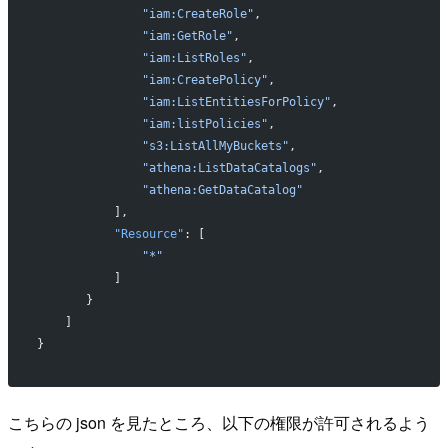
               "iam:CreateRole"
,
               "iam:GetRole"
,
               "iam:ListRoles"
,
               "iam:CreatePolicy"
,
               "iam:ListEntitiesForPolicy"
,
               "iam:listPolicies"
,
               "s3:ListAllMyBuckets"
,
               "athena:ListDataCatalogs"
,
               "athena:GetDataCatalog"
           ],
           "Resource"
: [
               "*"
           ]
       }
    ]
}
こちらの json を見たところ、以下の権限が許可されるよう