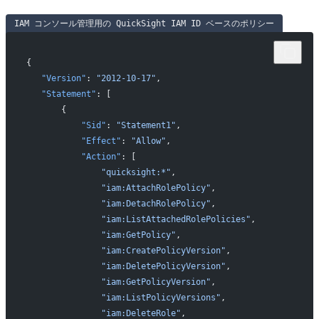
IAM コンソール管理用の QuickSight IAM ID ベースのポリシー
{
   "Version"
: 
"2012-10-17"
,
   "Statement"
: [
       {
           "Sid"
: 
"Statement1"
,
           "Effect"
: 
"Allow"
,
           "Action"
: [
               "quicksight:*"
,
               "iam:AttachRolePolicy"
,
               "iam:DetachRolePolicy"
,
               "iam:ListAttachedRolePolicies"
,
               "iam:GetPolicy"
,
               "iam:CreatePolicyVersion"
,
               "iam:DeletePolicyVersion"
,
               "iam:GetPolicyVersion"
,
               "iam:ListPolicyVersions"
,
               "iam:DeleteRole"
,