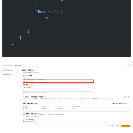
            ],
            "Resource"
: [
                "*"
            ]
        }
    ]
}