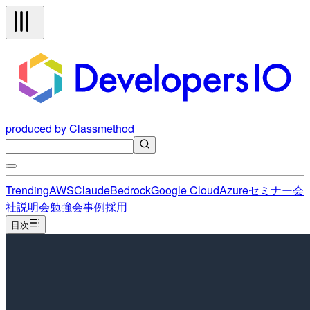
produced by Classmethod
Trending
AWS
Claude
Bedrock
Google Cloud
Azure
セミナー
会
社説明会
勉強会
事例
採用
目次