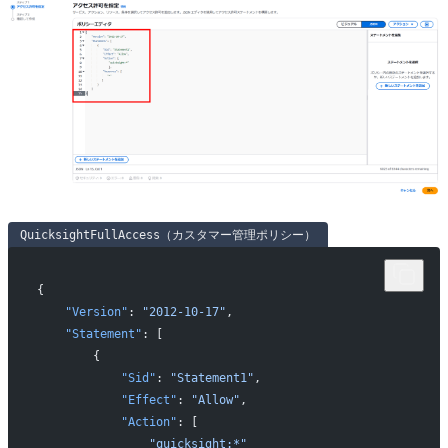
QuicksightFullAccess（カスタマー管理ポリシー）
{
    "Version"
: 
"2012-10-17"
,
    "Statement"
: [
        {
            "Sid"
: 
"Statement1"
,
            "Effect"
: 
"Allow"
,
            "Action"
: [
                "quicksight:*"