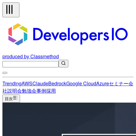
produced by Classmethod
Trending
AWS
Claude
Bedrock
Google Cloud
Azure
セミナー
会
社説明会
勉強会
事例
採用
目次