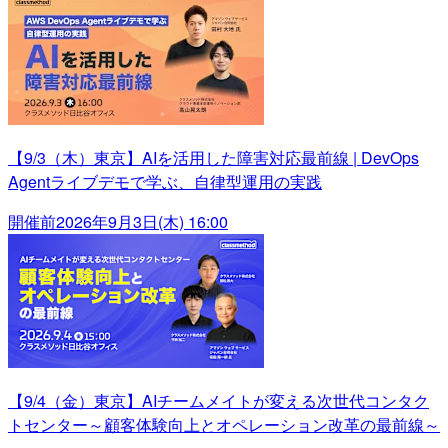
【9/3（木）東京】AIを活用した障害対応最前線 | DevOps
Agentライブデモで学ぶ、自律型運用の実践
開催前
2026年9月3日(木) 16:00
【9/4（金）東京】AIチームメイトが変える次世代コンタク
トセンター～顧客体験向上とオペレーション改革の最前線～