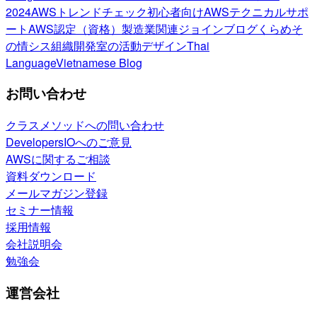
2024
AWSトレンドチェック
初心者向け
AWSテクニカルサポ
ート
AWS認定（資格）
製造業関連
ジョインブログ
くらめそ
の情シス
組織開発室の活動
デザイン
Thai
Language
Vietnamese Blog
お問い合わせ
クラスメソッドへの問い合わせ
DevelopersIOへのご意見
AWSに関するご相談
資料ダウンロード
メールマガジン登録
セミナー情報
採用情報
会社説明会
勉強会
運営会社