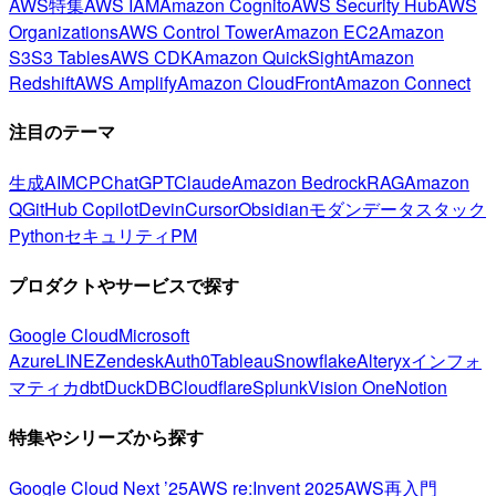
AWS特集
AWS IAM
Amazon Cognito
AWS Security Hub
AWS
Organizations
AWS Control Tower
Amazon EC2
Amazon
S3
S3 Tables
AWS CDK
Amazon QuickSight
Amazon
Redshift
AWS Amplify
Amazon CloudFront
Amazon Connect
注目のテーマ
生成AI
MCP
ChatGPT
Claude
Amazon Bedrock
RAG
Amazon
Q
GitHub Copilot
Devin
Cursor
Obsidian
モダンデータスタック
Python
セキュリティ
PM
プロダクトやサービスで探す
Google Cloud
Microsoft
Azure
LINE
Zendesk
Auth0
Tableau
Snowflake
Alteryx
インフォ
マティカ
dbt
DuckDB
Cloudflare
Splunk
Vision One
Notion
特集やシリーズから探す
Google Cloud Next ’25
AWS re:Invent 2025
AWS再入門